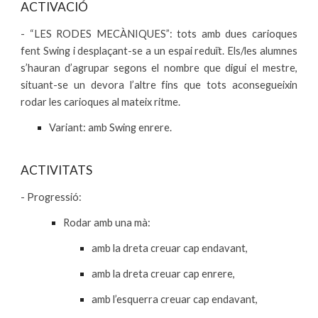
ACTIVACIÓ
- “LES RODES MECÀNIQUES”: tots amb dues carioques
fent Swing i desplaçant-se a un espai reduït. Els/les alumnes
s’hauran d’agrupar segons el nombre que digui el mestre,
situant-se un devora l’altre fins que tots aconsegueixin
rodar les carioques al mateix ritme.
Variant: amb Swing enrere.
ACTIVITATS
- Progressió:
Rodar amb una mà:
amb la dreta creuar cap endavant,
amb la dreta creuar cap enrere,
amb l’esquerra creuar cap endavant,