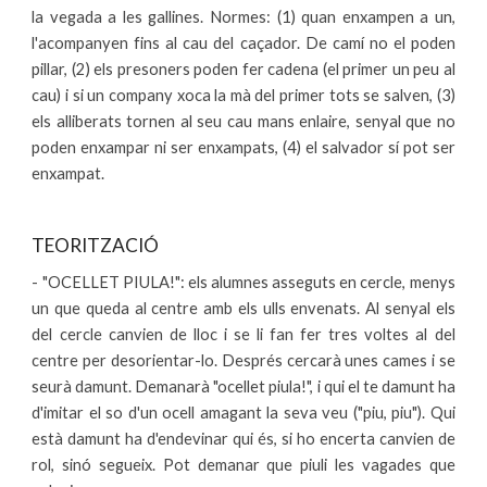
la vegada a les gallines. Normes: (1) quan enxampen a un,
l'acompanyen fins al cau del caçador. De camí no el poden
pillar, (2) els presoners poden fer cadena (el primer un peu al
cau) i si un company xoca la mà del primer tots se salven, (3)
els alliberats tornen al seu cau mans enlaire, senyal que no
poden enxampar ni ser enxampats, (4) el salvador sí pot ser
enxampat.
TEORITZACIÓ
- "OCELLET PIULA!": els alumnes asseguts en cercle, menys
un que queda al centre amb els ulls envenats. Al senyal els
del cercle canvien de lloc i se li fan fer tres voltes al del
centre per desorientar-lo. Després cercarà unes cames i se
seurà damunt. Demanarà "ocellet piula!", i qui el te damunt ha
d'imitar el so d'un ocell amagant la seva veu ("piu, piu"). Qui
està damunt ha d'endevinar qui és, si ho encerta canvien de
rol, sinó segueix. Pot demanar que piuli les vagades que