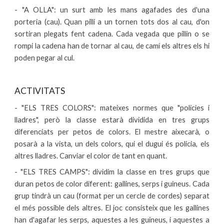
- "A OLLA": un surt amb les mans agafades des d'una
porteria (cau). Quan pilli a un tornen tots dos al cau, d'on
sortiran plegats fent cadena. Cada vegada que pillin o se
rompi la cadena han de tornar al cau, de camí els altres els hi
poden pegar al cul.
ACTIVITATS
- "ELS TRES COLORS": mateixes normes que "policies i
lladres", però la classe estarà dividida en tres grups
diferenciats per petos de colors. El mestre aixecarà, o
posarà a la vista, un dels colors, qui el dugui és policia, els
altres lladres. Canviar el color de tant en quant.
- "ELS TRES CAMPS": dividim la classe en tres grups que
duran petos de color diferent: gallines, serps i guineus. Cada
grup tindrà un cau (format per un cercle de cordes) separat
el més possible dels altres. El joc consisteix que les gallines
han d'agafar les serps, aquestes a les guineus, i aquestes a