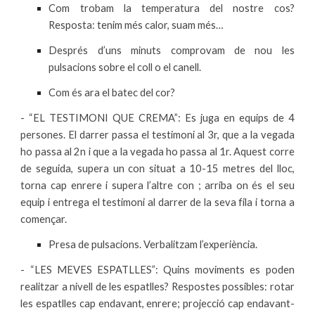
Com trobam la temperatura del nostre cos?
Resposta: tenim més calor, suam més…
Després d’uns minuts comprovam de nou les
pulsacions sobre el coll o el canell.
Com és ara el batec del cor?
- “EL TESTIMONI QUE CREMA”: Es juga en equips de 4
persones. El darrer passa el testimoni al 3r, que a la vegada
ho passa al 2n i que a la vegada ho passa al 1r. Aquest corre
de seguida, supera un con situat a 10-15 metres del lloc,
torna cap enrere i supera l’altre con ; arriba on és el seu
equip i entrega el testimoni al darrer de la seva fila i torna a
començar.
Presa de pulsacions. Verbalitzam l’experiència.
- “LES MEVES ESPATLLES”: Quins moviments es poden
realitzar a nivell de les espatlles? Respostes possibles: rotar
les espatlles cap endavant, enrere; projecció cap endavant-