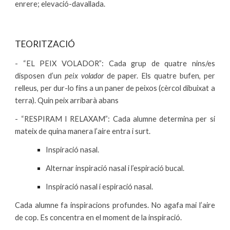
enrere; elevació-davallada.
TEORITZACIÓ
- “EL PEIX VOLADOR”: Cada grup de quatre nins/es
disposen d’un
peix volador
de paper. Els quatre bufen, per
relleus, per dur-lo fins a un paner de peixos (cèrcol dibuixat a
terra). Quin peix arribarà abans
- “RESPIRAM I RELAXAM”: Cada alumne determina per si
mateix de quina manera l’aire entra i surt.
Inspiració nasal.
Alternar inspiració nasal i l’espiració bucal.
Inspiració nasal i espiració nasal.
Cada alumne fa inspiracions profundes. No agafa mai l’aire
de cop. Es concentra en el moment de la inspiració.