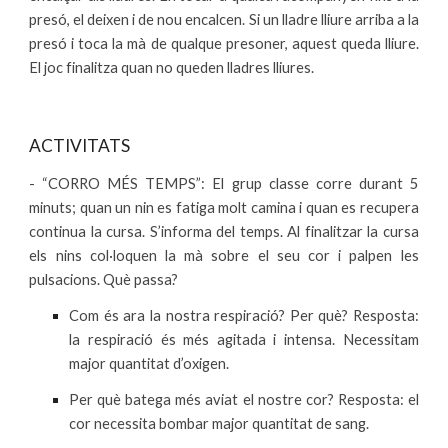
presó, el deixen i de nou encalcen. Si un lladre lliure arriba a la
presó i toca la mà de qualque presoner, aquest queda lliure.
El joc finalitza quan no queden lladres lliures.
ACTIVITATS
- “CORRO MÉS TEMPS”: El grup classe corre durant 5
minuts; quan un nin es fatiga molt camina i quan es recupera
continua la cursa. S’informa del temps. Al finalitzar la cursa
els nins col·loquen la mà sobre el seu cor i palpen les
pulsacions. Què passa?
Com és ara la nostra respiració? Per què?
Resposta:
la respiració és més agitada i intensa. Necessitam
major quantitat d’oxigen.
Per què batega més aviat el nostre cor? Resposta: el
cor necessita bombar major quantitat de sang.