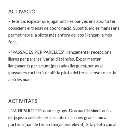
ACTIVACIÓ
- Teòrica: explicar que jugar amb les banyes ens aporta fer 
conscient el treball de coordinació. Substitueix les mans i ens 
permet rebre la pilota més enfora del cos i llançar-la més 
fort.
- "PASSADES PER PARELLES": llançaments i recepcions 
lliures per parelles, variar distàncies. Experimentar 
llançaments per amunt (passades llargues), per avall 
(passades curtes) i recollir la pilota del terra sense tocar-la 
amb les mans.
ACTIVITATS
- "MINIPARTITS": quatre grups. Dos partits simultanis a 
mitja pista amb els cercles sobre els cons grans com a 
porteria (han de fer un llançament elevat). Si la pilota cau al 