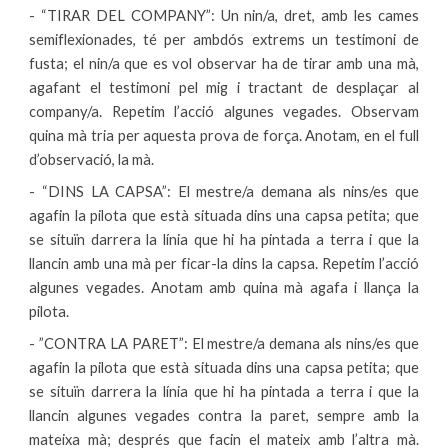
- “TIRAR DEL COMPANY”: Un nin/a, dret, amb les cames
semiflexionades, té per ambdós extrems un testimoni de
fusta; el nin/a que es vol observar ha de tirar amb una mà,
agafant el testimoni pel mig i tractant de desplaçar al
company/a. Repetim l’acció algunes vegades. Observam
quina mà tria per aquesta prova de força. Anotam, en el full
d’observació, la mà.
- “DINS LA CAPSA”: El mestre/a demana als nins/es que
agafin la pilota que està situada dins una capsa petita; que
se situïn darrera la línia que hi ha pintada a terra i que la
llancin amb una mà per ficar-la dins la capsa. Repetim l’acció
algunes vegades. Anotam amb quina mà agafa i llança la
pilota.
- ”CONTRA LA PARET”: El mestre/a demana als nins/es que
agafin la pilota que està situada dins una capsa petita; que
se situïn darrera la línia que hi ha pintada a terra i que la
llancin algunes vegades contra la paret, sempre amb la
mateixa mà; després que facin el mateix amb l’altra mà.