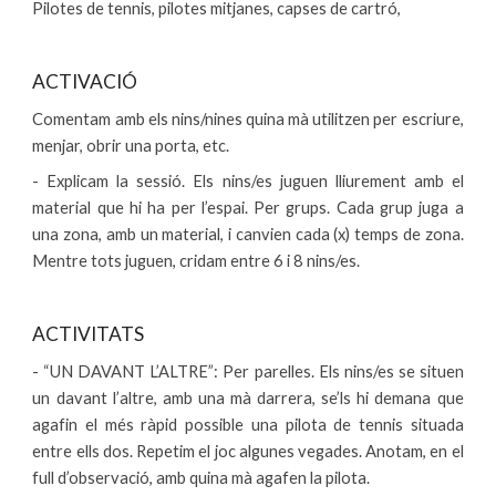
Pilotes de tennis, pilotes mitjanes, capses de cartró,
ACTIVACIÓ
Comentam amb els nins/nines quina mà utilitzen per escriure,
menjar, obrir una porta, etc.
- Explicam la sessió. Els nins/es juguen lliurement amb el
material que hi ha per l’espai. Per grups. Cada grup juga a
una zona, amb un material, i canvien cada (x) temps de zona.
Mentre tots juguen, cridam entre 6 i 8 nins/es.
ACTIVITATS
- “UN DAVANT L’ALTRE”: Per parelles. Els nins/es se situen
un davant l’altre, amb una mà darrera, se’ls hi demana que
agafin el més ràpid possible una pilota de tennis situada
entre ells dos. Repetim el joc algunes vegades. Anotam, en el
full d’observació, amb quina mà agafen la pilota.