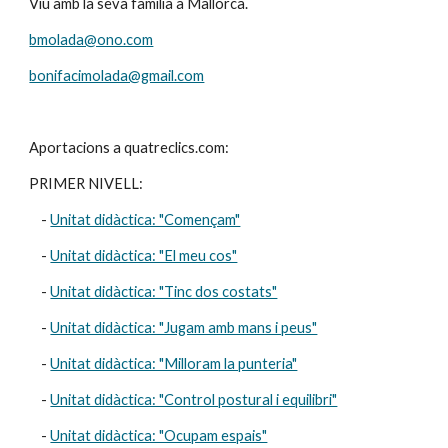
Viu amb la seva família a Mallorca.
bmolada@ono.com
bonifacimolada@gmail.com
Aportacions a quatreclics.com:
PRIMER NIVELL:
    - 
Unitat didàctica: "Començam"
    - 
Unitat didàctica: "El meu cos"
    - 
Unitat didàctica: "Tinc dos costats"
    - 
Unitat didàctica: "Jugam amb mans i peus"
    - 
Unitat didàctica: "Milloram la punteria"
    - 
Unitat didàctica: "Control postural i equilibri"
    - 
Unitat didàctica: "Ocupam espais"