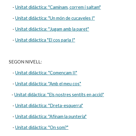
    - 
Unitat didàctica: "Caminam, correm i saltam"
    - 
Unitat didàctica: "Un món de cucaveles I"
    - 
Unitat didàctica: "Jugam amb la paret"
    - 
Unitat didàctica "El cos parla I"
SEGON NIVELL:
    - 
Unitat didàctica: "Començam II"
    - 
Unitat didàctica: "Amb el meu cos"
   - 
Unitat didàctica: "Els nostres sentits en acció"
    - 
Unitat didàctica: "Dreta-esquerra"
    - 
Unitat didàctica: "Afinam la punteria"
    - 
Unitat didàctica: "On som?"