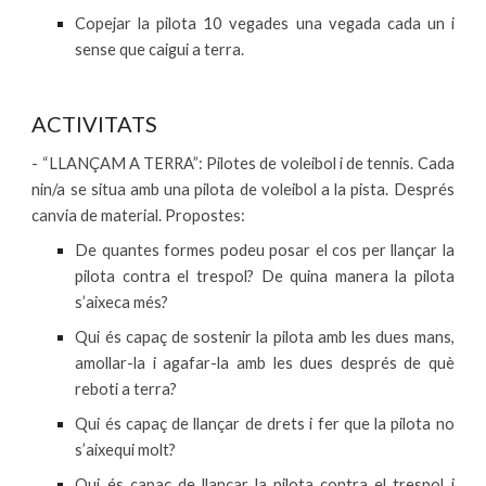
Copejar la pilota 10 vegades una vegada cada un i
sense que caigui a terra.
ACTIVITATS
- “LLANÇAM A TERRA”: Pilotes de voleibol i de tennis. Cada
nin/a se situa amb una pilota de voleibol a la pista. Després
canvia de material. Propostes:
De quantes formes podeu posar el cos per llançar la
pilota contra el trespol? De quina manera la pilota
s’aixeca més?
Qui és capaç de sostenir la pilota amb les dues mans,
amollar-la i agafar-la amb les dues després de què
reboti a terra?
Qui és capaç de llançar de drets i fer que la pilota no
s’aixequi molt?
Qui és capaç de llançar la pilota contra el trespol i