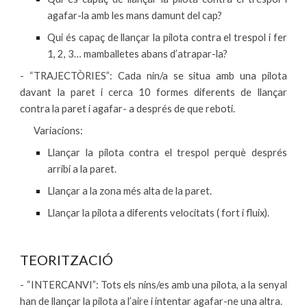
agafar-la amb les mans damunt del cap?
Qui és capaç de llançar la pilota contra el trespol i fer
1, 2, 3… mamballetes abans d’atrapar-la?
- “TRAJECTÒRIES”: Cada nin/a se situa amb una pilota
davant la paret i cerca 10 formes diferents de llançar
contra la paret i agafar- a després de que reboti.
Variacions:
Llançar la pilota contra el trespol perquè després
arribi a la paret.
Llançar a la zona més alta de la paret.
Llançar la pilota a diferents velocitats ( fort i fluix).
TEORITZACIÓ
- “INTERCANVI”: Tots els nins/es amb una pilota, a la senyal
han de llançar la pilota a l’aire i intentar agafar-ne una altra.