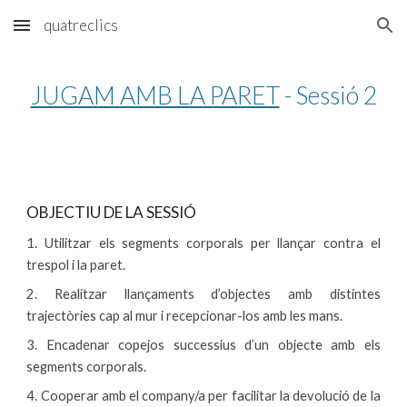
quatreclics
Skip to main content
Skip to navigation
JUGAM AMB LA PARET
 - Sessió 2
OBJECTIU DE LA SESSIÓ
1. Utilitzar els segments corporals per llançar contra el
trespol i la paret.
2. Realitzar llançaments d’objectes amb distintes
trajectòries cap al mur i recepcionar-los
amb les mans.
3. Encadenar copejos successius d’un objecte amb els
segments corporals.
4. Cooperar amb el company/a per facilitar la devolució de la