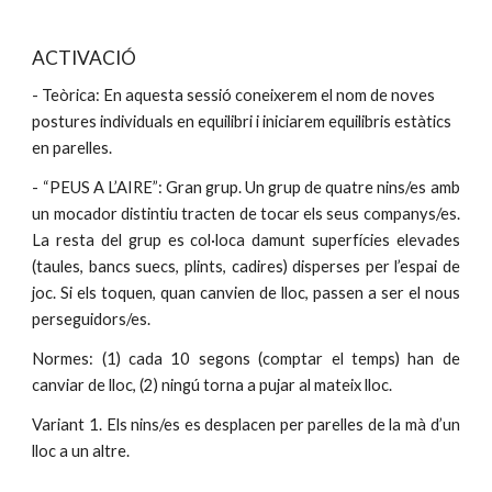
ACTIVACIÓ
- Teòrica: En aquesta sessió coneixerem el nom de noves 
postures individuals en equilibri i iniciarem equilibris estàtics 
en parelles. 
-
“PEUS A L’AIRE”: Gran grup. Un grup de quatre nins/es amb
un mocador distintiu tracten de tocar els seus companys/es.
La resta del grup es col·loca damunt superfícies elevades
(taules, bancs suecs, plints, cadires) disperses per l’espai de
joc. Si els toquen, quan canvien de lloc, passen a ser el nous
perseguidors/es.
Normes: (1) cada 10 segons (comptar el temps) han de
canviar de lloc, (2) ningú torna a pujar al mateix lloc.
Variant 1. Els nins/es es desplacen per parelles de la mà d’un
lloc a un altre.