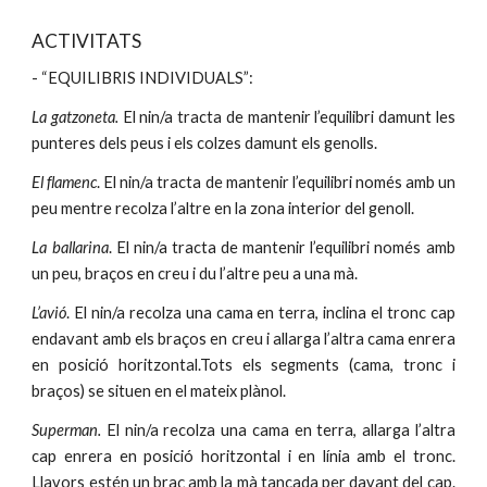
ACTIVITATS
- “EQUILIBRIS INDIVIDUALS”:
La gatzoneta.
El nin/a tracta de mantenir l’equilibri damunt les
punteres dels peus i els colzes damunt els genolls.
El flamenc
. El nin/a tracta de mantenir l’equilibri només amb un
peu mentre recolza l’altre en la zona interior del genoll.
La ballarina
. El nin/a tracta de mantenir l’equilibri només amb
un peu, braços en creu i du l’altre peu a una mà.
L’avió
. El nin/a recolza una cama en terra, inclina el tronc cap
endavant amb els braços en creu i allarga l’altra cama enrera
en posició horitzontal.Tots els segments (cama, tronc i
braços) se situen en el mateix plànol.
Superman.
El nin/a recolza una cama en terra, allarga l’altra
cap enrera en posició horitzontal i en línia amb el tronc.
Llavors estén un braç amb la mà tancada per davant del cap.