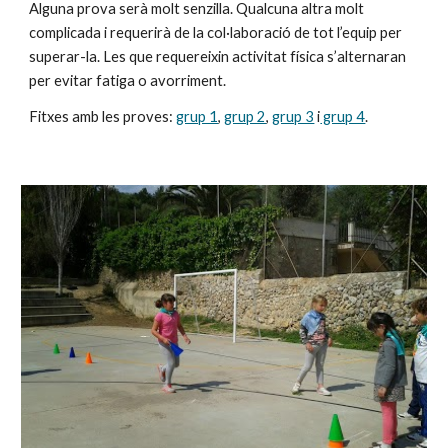
Alguna prova serà molt senzilla. Qualcuna altra molt 
complicada i requerirà de la col·laboració de tot l’equip per 
superar-la. Les que requereixin activitat física s’alternaran 
per evitar fatiga o avorriment.
Fitxes amb les proves: 
grup 1
, 
grup 2
, 
grup 3
 i
 grup 4
.