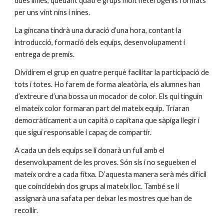
dues línies, quedant quatre grups molt heterogenis formats 
per uns vint nins i nines.
La gincana tindrà una duració d’una hora, contant la 
introducció, formació dels equips, desenvolupament i 
entrega de premis.
Dividirem el grup en quatre perquè facilitar la participació de 
tots i totes. Ho farem de forma aleatòria, els alumnes han 
d’extreure d’una bossa un mocador de color. Els qui tinguin 
el mateix color formaran part del mateix equip. Triaran 
democràticament a un capità o capitana que sàpiga llegir i 
que sigui responsable i capaç de compartir.
A cada un dels equips se li donarà un full amb el 
desenvolupament de les proves. Són sis i no segueixen el 
mateix ordre a cada fitxa. D’aquesta manera serà més difícil 
que coincideixin dos grups al mateix lloc. També se li 
assignarà una safata per deixar les mostres que han de 
recollir.