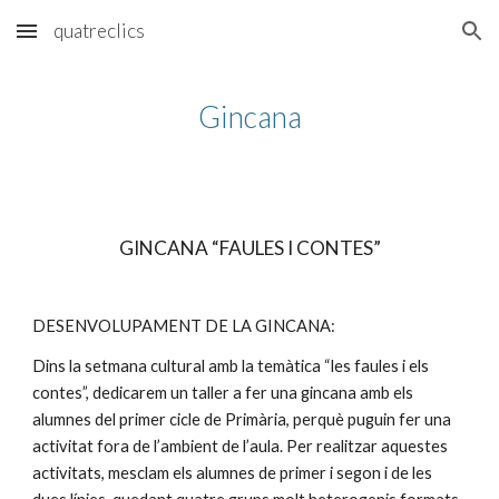
quatreclics
Skip to main content
Skip to navigation
Gincana
GINCANA “FAULES I CONTES”
DESENVOLUPAMENT DE LA GINCANA:
Dins la setmana cultural amb la temàtica “les faules i els 
contes”, dedicarem un taller a fer una gincana amb els 
alumnes del primer cicle de Primària, perquè puguin fer una 
activitat fora de l’ambient de l’aula. Per realitzar aquestes 
activitats, mesclam els alumnes de primer i segon i de les 