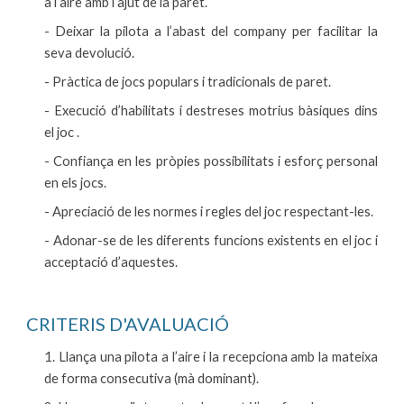
a l’aire amb l’ajut de la paret.
- Deixar la pilota a l’abast del company per facilitar la
seva devolució.
- Pràctica de jocs populars i tradicionals de paret.
- Execució d’habilitats i destreses motrius bàsiques dins
el joc .
- Confiança en les pròpies possibilitats i esforç personal
en els jocs.
- Apreciació de les normes i regles del joc respectant-les.
- Adonar-se de les diferents funcions existents en el joc i
acceptació d’aquestes.
CRITERIS D'AVALUACIÓ
1. Llança una pilota a l’aire i la recepciona amb la mateixa
de forma consecutiva (mà dominant).