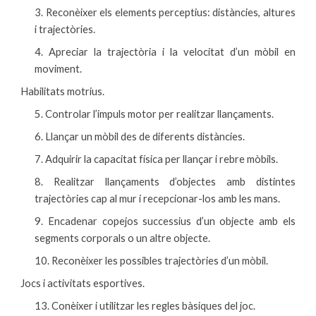
3. Reconèixer els elements perceptius: distàncies, altures
i trajectòries.
4. Apreciar la trajectòria i la velocitat d’un mòbil en
moviment.
Habilitats motrius.
5. Controlar l’impuls motor per realitzar llançaments.
6. Llançar un mòbil des de diferents distàncies.
7. Adquirir la capacitat física per llançar i rebre mòbils.
8. Realitzar llançaments d’objectes amb distintes
trajectòries cap al mur i recepcionar-los amb les mans.
9. Encadenar copejos successius d’un objecte amb els
segments corporals o un altre objecte.
10. Reconèixer les possibles trajectòries d’un mòbil.
Jocs i activitats esportives.
13. Conèixer i utilitzar les regles bàsiques del joc.