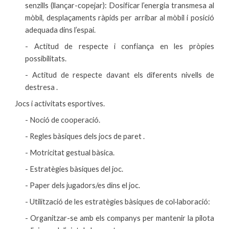
senzills (llançar-copejar): Dosificar l’energia transmesa al
mòbil, desplaçaments ràpids per arribar al mòbil i posició
adequada dins l’espai.
- Actitud de respecte i confiança en les pròpies
possibilitats.
- Actitud de respecte davant els diferents nivells de
destresa .
Jocs i activitats esportives
.
- Noció de cooperació.
- Regles bàsiques dels jocs de paret .
- Motricitat gestual bàsica.
- Estratègies bàsiques del joc.
- Paper dels jugadors/es dins el joc.
- Utilització de les estratègies bàsiques de col·laboració:
- Organitzar-se amb els companys per mantenir la pilota