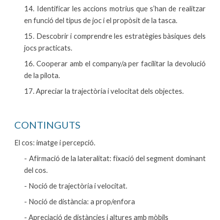
14. Identificar les accions motrius que s’han de realitzar
en funció del tipus de joc i el propòsit de la tasca.
15. Descobrir i comprendre les estratègies bàsiques dels
jocs practicats.
16. Cooperar amb el company/a per facilitar la devolució
de la pilota.
17. Apreciar la trajectòria i velocitat dels objectes.
CONTINGUTS
El cos: imatge i percepció
.
- Afirmació de la lateralitat: fixació del segment dominant
del cos.
- Noció de trajectòria i velocitat.
- Noció de distància: a prop/enfora
- Apreciació de distàncies i altures amb mòbils