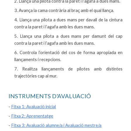
2. Llança una pilota contra la paret i l’agafa a dues mans.
3. Avança la cama contrària al braç amb el qual llança.
4. Llança una pilota a dues mans per davall de la cintura
contra la paret i l’agafa amb les dues mans.
5. Llança una pilota a dues mans per damunt del cap
contra la paret i l’agafa amb les dues mans.
6. Controla l’orientació del cos de forma apropiada en
llançaments i recepcions.
7. Realitza llançaments de pilotes amb distintes
trajectòries cap al mur.
INSTRUMENTS D'AVALUACIÓ
-
Fitxa 1: Avaluació inicial
-
Fitxa 2: Aprenentatge
-
Fitxa 3: Avaluació alumne/a i Avaluació mestre/a