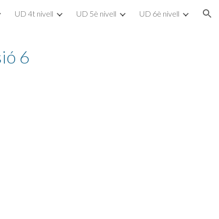
UD 4t nivell
UD 5è nivell
UD 6è nivell
ion
sió 6