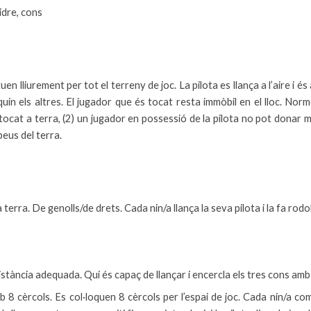
vidre, cons
 lliurement per tot el terreny de joc. La pilota es llança a l’aire i é
quin els altres. El jugador que és tocat resta immòbil en el lloc. Nor
 tocat a terra, (2) un jugador en possessió de la pilota no pot donar m
peus del terra.
 terra. De genolls/de drets. Cada nin/a llança la seva pilota i la fa rodol
distància adequada. Qui és capaç de llançar i encercla els tres cons amb
èrcols. Es col·loquen 8 cèrcols per l’espai de joc. Cada nin/a comen