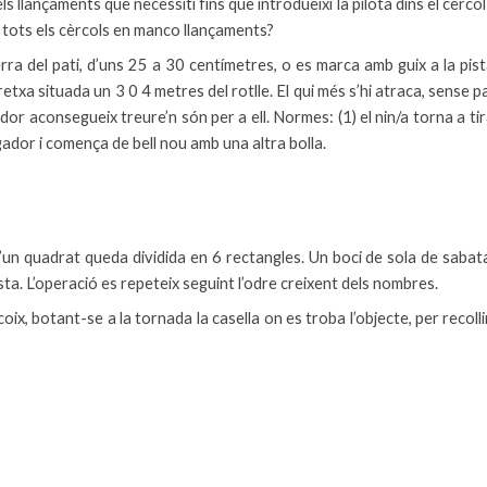
 llançaments que necessiti fins que introdueixi la pilota dins el cèrcol 
a tots els cèrcols en manco llançaments?
a del pati, d’uns 25 a 30 centímetres, o es marca amb guix a la pist
retxa situada un 3 0 4 metres del rotlle. El qui més s’hi atraca, sense pa
gador aconsegueix treure’n són per a ell. Normes: (1) el nin/a torna a ti
ador i comença de bell nou amb una altra bolla.
n quadrat queda dividida en 6 rectangles. Un boci de sola de sabata o
sta. L’operació es repeteix seguint l’odre creixent dels nombres.
coix, botant-se a la tornada la casella on es troba l’objecte, per recoll