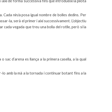
i així de forma successiva fins que introdueixi la pilota
a. Cada nin/a posa igual nombre de bolles dedins. Per
ssar-la, serà el primer i així successivament. L’objectiu
rar cada vegada que treu una bolla del rotlle, però si la
 sac d’arena es llança a la primera casella, a la qual
ir-lo amb la mà a la tornada i continuar botant fins a la