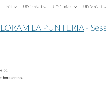
Inici
UD 1r nivell
UD 2n nivell
UD 3r nivell
ip to main content
Skip to navigat
LLORAM LA PUNTERIA
 - Ses
e joc.
s horitzontals.