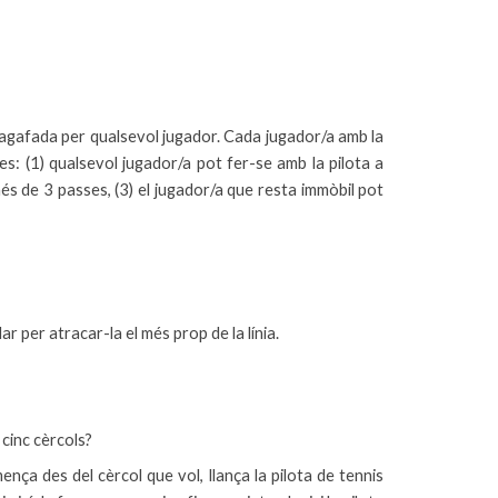
s agafada per qualsevol jugador. Cada jugador/a amb la
mes: (1) qualsevol jugador/a pot fer-se amb la pilota a
és de 3 passes, (3) el jugador/a que resta immòbil pot
ar per atracar-la el més prop de la línia.
 cinc cèrcols?
ça des del cèrcol que vol, llança la pilota de tennis