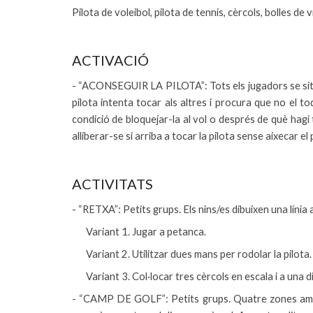
Pilota de voleibol, pilota de tennis, cèrcols, bolles de 
ACTIVACIÓ
- “ACONSEGUIR LA PILOTA”: Tots els jugadors se situen
pilota intenta tocar als altres i procura que no el to
condició de bloquejar-la al vol o després de què hagi
alliberar-se si arriba a tocar la pilota sense aixecar el 
ACTIVITATS
- “RETXA”: Petits grups. Els nins/es dibuixen una línia a
Variant 1. Jugar a petanca.
Variant 2. Utilitzar dues mans per rodolar la pilota.
Variant 3. Col·locar tres cèrcols en escala i a una 
- “CAMP DE GOLF”: Petits grups. Quatre zones amb 8 c