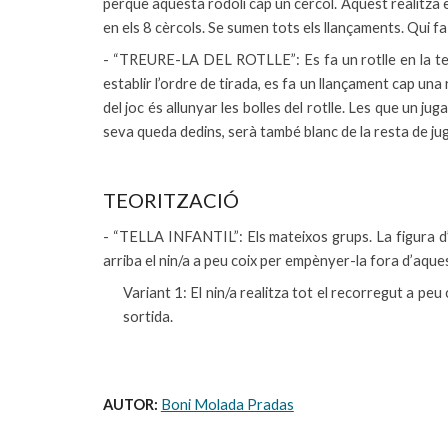
perquè aquesta rodoli cap un cèrcol. Aquest realitza els
en els 8 cèrcols. Se sumen tots els llançaments. Qui f
- “TREURE-LA DEL ROTLLE”: Es fa un rotlle en la terr
establir l’ordre de tirada, es fa un llançament cap una 
del joc és allunyar les bolles del rotlle. Les que un ju
seva queda dedins, serà també blanc de la resta de jug
TEORITZACIÓ
- “TELLA INFANTIL”: Els mateixos grups. La figura d’u
arriba el nin/a a peu coix per empènyer-la fora d’aque
Variant 1: El nin/a realitza tot el recorregut a peu 
sortida.
AUTOR: 
Boni Molada Pradas