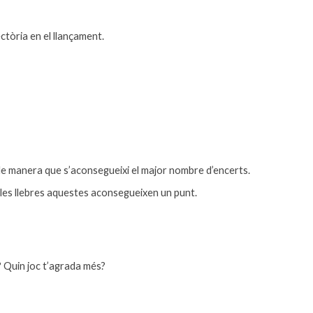
ectòria en el llançament.
 de manera que s’aconsegueixi el major nombre d’encerts.
 de les llebres aquestes aconsegueixen un punt.
 Quin joc t’agrada més?