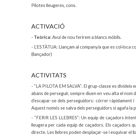
Pilotes lleugeres
, cons.
ACTIVACIÓ
-
Teòrica:
Avui de nou ferirem a blancs mòbils.
- L’ESTÀTUA: Llançam al company/a que es col·loca com
(llançador)
ACTIVITATS
- “LA PILOTA EM SALVA”: El grup-classe es divideix en
abans de perseguir, sempre diuen en veu alta el nom d
d’escapar-se dels perseguidors: córrer ràpidament i 
Aquest només se salva dels perseguidors si agafa la pi
- “FERIR LES LLEBRES”: Un equip de caçadors intenta f
lleugera per cada equip de caçadors. Els caçadors qu
directe. Les llebres poden desplaçar-se i esquivar el l