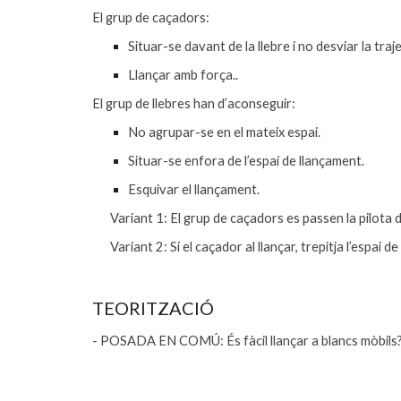
El grup de caçadors:
Situar-se davant de la llebre i no desviar la traj
Llançar amb força..
El grup de llebres han d’aconseguir:
No agrupar-se en el mateix espai.
Situar-se enfora de l’espai de llançament.
Esquivar el llançament.
Variant 1: El grup de caçadors es passen la pilota
Variant 2: Si el caçador al llançar, trepitja l’espai
TEORITZACIÓ
- POSADA EN COMÚ: És fàcil llançar a blancs mòbils?