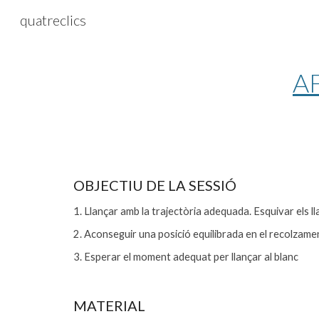
quatreclics
Sk
A
OBJECTIU DE LA SESSIÓ
1. Llançar amb la trajectòria adequada. Esquivar els l
2. Aconseguir una posició equilibrada en el recolzame
3. Esperar el moment adequat per llançar al blanc
M
ATERIAL