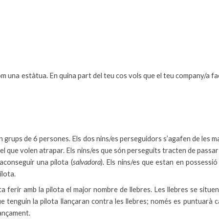
 una estàtua. En quina part del teu cos vols que el teu company/a faci 
 grups de 6 persones. Els dos nins/es perseguidors s’agafen de les m
el que volen atrapar. Els nins/es que són perseguits tracten de pass
aconseguir una pilota (
salvadora
). Els nins/es que estan en possessió
lota.
erir amb la pilota el major nombre de llebres. Les llebres se situen di
e tenguin la pilota llançaran contra les llebres; només es puntuarà 
lançament.