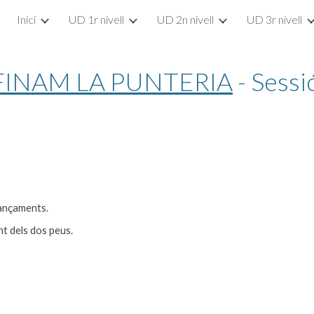
Inici
UD 1r nivell
UD 2n nivell
UD 3r nivell
ip to main content
Skip to navigat
FINAM LA PUNTERIA
 - Sessi
lançaments.
nt dels dos peus.