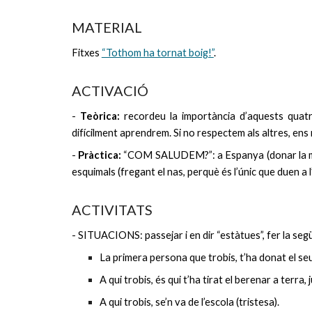
MATERIAL
Fitxes
“Tothom ha tornat boig!”
.
ACTIVACIÓ
-
Teòrica:
recordeu la importància d’aquests quatre 
difícilment aprendrem. Si no respectem als altres, ens ri
-
Pràctica:
“COM SALUDEM?”: a Espanya (donar la mà, a
esquimals (fregant el nas, perquè és l’únic que duen a l’
ACTIVITATS
-
SITUACIONS: passejar i en dir “estàtues”, fer la se
La primera persona que trobis, t’ha donat el seu
A qui trobis, és qui t’ha tirat el berenar a terra
A qui trobis, se’n va de l’escola (tristesa).