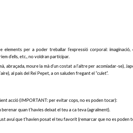
elements per a poder treballar l’expressió corporal: imaginació, cre
em d’ells, etc., no voldran participar.
braçada, moure la mà d’un costat a l’altre per acomiadar-se), Japó (
aire), al país del Rei Pepet, a on saluden fregant el “culet”.
güent acció (IMPORTANT: per evitar cops, no es poden tocar):
 berenar quan t’havies deixat el teu a ca teva (agraïment).
, just avui que t’havien posat el teu favorit (remarcar que no es poden t