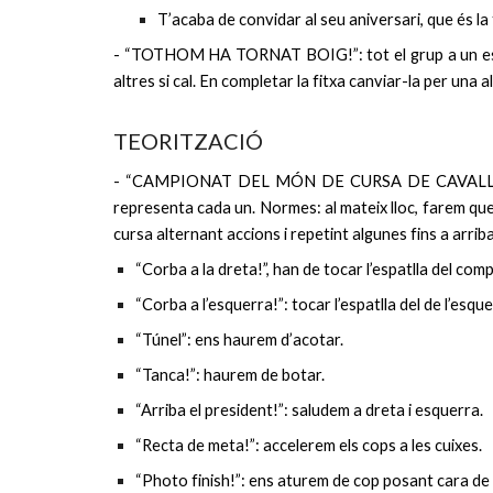
T’acaba de convidar al seu aniversari, que és la 
- “TOTHOM HA TORNAT BOIG!”: tot el grup a un espa
altres si cal. En completar la fitxa canviar-la per una al
TEORITZACIÓ
- “CAMPIONAT DEL MÓN DE CURSA DE CAVALLS”: agafa
representa cada un. Normes: al mateix lloc, farem que
cursa alternant accions i repetint algunes fins a arriba
“Corba a la dreta!”, han de tocar l’espatlla del com
“Corba a l’esquerra!”: tocar l’espatlla del de l’esqu
“Túnel”: ens haurem d’acotar.
“Tanca!”: haurem de botar.
“Arriba el president!”: saludem a dreta i esquerra.
“Recta de meta!”: accelerem els cops a les cuixes.
“Photo finish!”: ens aturem de cop posant cara de 