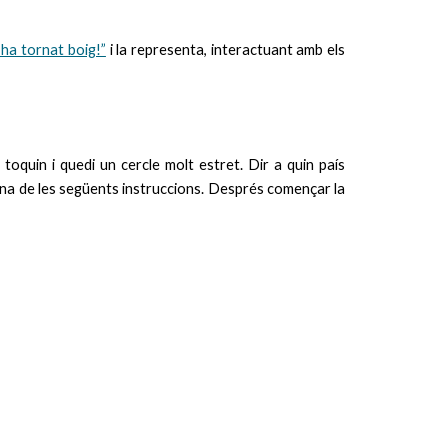
ha tornat boig!”
i la representa, interactuant amb els
in i quedi un cercle molt estret. Dir a quin país
 una de les següents instruccions. Després començar la