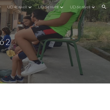
UD 4t nivell
UD 5è nivell
UD 6è nivell
ion
ió 2