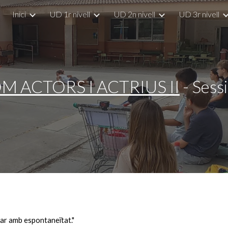
Inici
UD 1r nivell
UD 2n nivell
UD 3r nivell
ip to main content
Skip to navigat
M ACTORS I ACTRIUS II
- Sess
uar amb espontaneïtat."