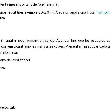
festa més important de l’any (alegria).
i reduït (per exemple 20x20 m.). Cada un agafa una fitxa
“Tothom 
tra.
r-nos formant un cercle. Avançar fins que les espatlles es toqu
 correm picant amb les mans a les cuixes. Presentar i practicar cada
r a la meta:
pany del costat dret.
erra.
velocitat.