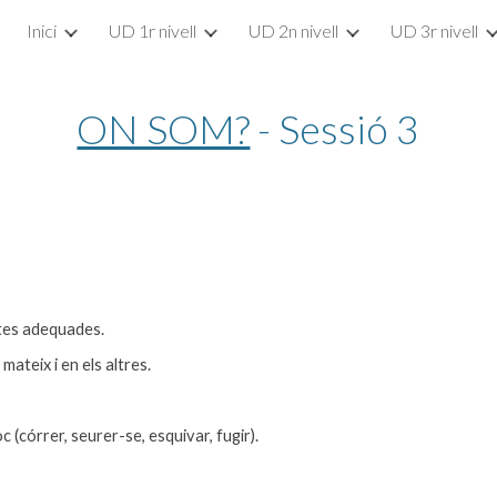
Inici
UD 1r nivell
UD 2n nivell
UD 3r nivell
ip to main content
Skip to navigat
ON SOM?
 - Sessió 3
stes adequades.
mateix i en els altres.
oc (córrer, seurer-se, esquivar, fugir).