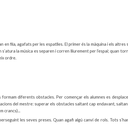
n fila, agafats per les espatlles. El primer és la màquina i els altres 
n s’atura la música es separen i corren lliurement per l’espai; quan to
ix ordre.
formam diferents obstacles. Per començar els alumnes es desplacen 
cacions del mestre: superar els obstacles saltant cap endavant, saltan
m crancs)...
à perseguint les seves preses. Quan agafi algú canvi de rols. Tots s’