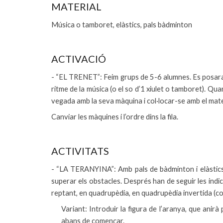
M
ATERIAL
Música o tamboret, elàstics, pals bàdminton
ACTIVACIÓ
- “EL TRENET”: Feim grups de 5-6 alumnes. Es posaran e
ritme de la música (o el so d’1 xiulet o tamboret). Qua
vegada amb la seva màquina i col·locar-se amb el mate
Canviar les màquines i l’ordre dins la fila.
ACTIVITATS
- “LA TERANYINA”: Amb pals de bàdminton i elàstics 
superar els obstacles. Després han de seguir les indi
reptant, en quadrupèdia, en quadrupèdia invertida (co
Variant: Introduir la figura de l’aranya, que anir
abans de començar.