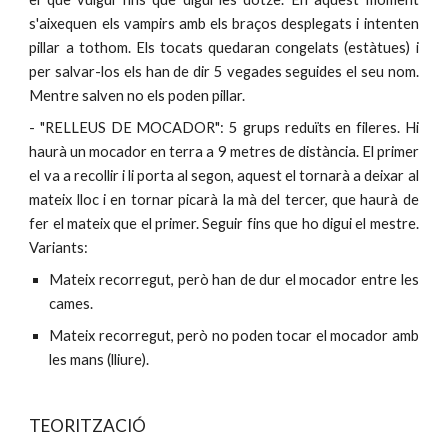
s'aixequen els vampirs amb els braços desplegats i intenten
pillar a tothom. Els tocats quedaran congelats (estàtues) i
per salvar-los els han de dir 5 vegades seguides el seu nom.
Mentre salven no els poden pillar.
- "RELLEUS DE MOCADOR": 5 grups reduïts en fileres. Hi
haurà un mocador en terra a 9 metres de distància. El primer
el va a recollir i li porta al segon, aquest el tornarà a deixar al
mateix lloc i en tornar picarà la mà del tercer, que haurà de
fer el mateix que el primer. Seguir fins que ho digui el mestre.
Variants:
Mateix recorregut, però han de dur el mocador entre les
cames.
Mateix recorregut, però no poden tocar el mocador amb
les mans (lliure).
TEORITZACIÓ