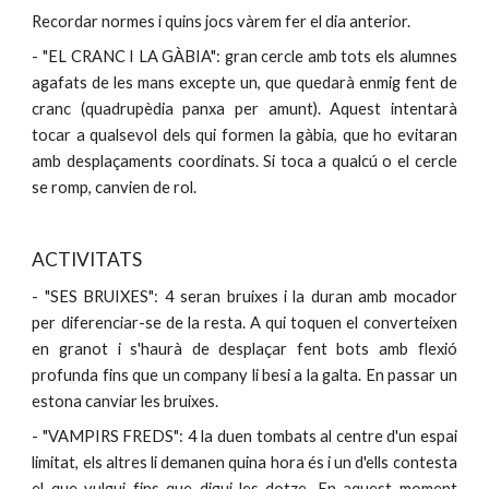
Recordar normes i quins jocs vàrem fer el dia anterior.
- "EL CRANC I LA GÀBIA": gran cercle amb tots els alumnes
agafats de les mans excepte un, que quedarà enmig fent de
cranc (quadrupèdia panxa per amunt). Aquest intentarà
tocar a qualsevol dels qui formen la gàbia, que ho evitaran
amb desplaçaments coordinats. Si toca a qualcú o el cercle
se romp, canvien de rol.
ACTIVITATS
- "SES BRUIXES": 4 seran bruixes i la duran amb mocador
per diferenciar-se de la resta. A qui toquen el converteixen
en granot i s'haurà de desplaçar fent bots amb flexió
profunda fins que un company li besi a la galta. En passar un
estona canviar les bruixes.
- "VAMPIRS FREDS": 4 la duen tombats al centre d'un espai
limitat, els altres li demanen quina hora és i un d'ells contesta
el que vulgui fins que digui les dotze. En aquest moment