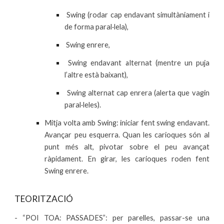
Swing (rodar cap endavant simultàniament i
de forma paral·lela),
Swing enrere,
Swing endavant alternat (mentre un puja
l’altre està baixant),
Swing alternat cap enrera (alerta que vagin
paral·leles).
Mitja volta amb Swing: iniciar fent swing endavant.
Avançar peu esquerra. Quan les carioques són al
punt més alt, pivotar sobre el peu avançat
ràpidament. En girar, les carioques roden fent
Swing enrere.
TEORITZACIÓ
- “POI TOA: PASSADES”: per parelles, passar-se una