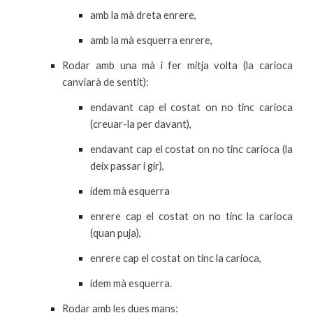
amb la mà dreta enrere,
amb la mà esquerra enrere,
Rodar amb una mà i fer mitja volta (la carioca
canviarà de sentit):
endavant cap el costat on no tinc carioca
(creuar-la per davant),
endavant cap el costat on no tinc carioca (la
deix passar i gir),
ídem mà esquerra
enrere cap el costat on no tinc la carioca
(quan puja),
enrere cap el costat on tinc la carioca,
ídem mà esquerra.
Rodar amb les dues mans: