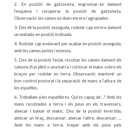
2. En posició de gatzoneta, engronsar-se damunt
l’esquena i recuperar la posició de gatzoneta.
Observació: les cames es duen enrere i agrupades.
3. Des de la posició asseguda, rodolar cap enrere damunt
un matalàs en posició inclinada.
4. Rodolar cap endavant per acabar en posició asseguda,
amb les cames juntes i esteses.
5. Des de la posició facial, recolzar les cames damunt els
caixons d’un plint o una barra i col·locar el maluc sobre els
braços per rodolar en terra. Observació: mantenir un
bon control postural i la separació de mans a l’altura de
les espatlles.
6. Treballam a les espatlleres. Qui és capaç de…? Amb les
mans recolzades a terra i els peus en els travessers,
aixecar i baixar el maluc. Des de la posició invertida,
aixecar un braç, descansar; aixecar l’altre, descansar; …
Amb les mans a terra, trepar amb els peus pels