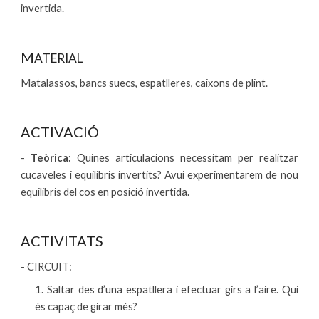
invertida.
M
ATERIAL
Matalassos, bancs suecs, espatlleres, caixons de plint.
ACTIVACIÓ
-
Teòrica:
Quines articulacions necessitam per realitzar
cucaveles i equilibris invertits? Avui experimentarem de nou
equilibris del cos en posició invertida.
ACTIVITATS
-
CIRCUIT
:
1. Saltar des d’una espatllera i efectuar girs a l’aire. Qui
és capaç de girar més?