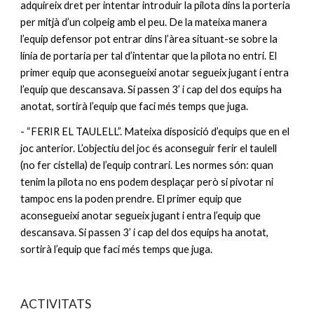
adquireix dret per intentar introduir la pilota dins la porteria 
per mitjà d’un colpeig amb el peu. De la mateixa manera 
l’equip defensor pot entrar dins l’àrea situant-se sobre la 
línia de portaria per tal d’intentar que la pilota no entri. El 
primer equip que aconsegueixi anotar segueix jugant i entra 
l’equip que descansava. Si passen 3’ i cap del dos equips ha 
anotat, sortirà l’equip que faci més temps que juga.
- “FERIR EL TAULELL”.
 Mateixa disposició d’equips que en el 
joc anterior. L’objectiu del joc és aconseguir ferir el taulell 
(no fer cistella) de l’equip contrari. Les normes són: quan 
tenim la pilota no ens podem desplaçar però si pivotar ni 
tampoc ens la poden prendre. El primer equip que 
aconsegueixi anotar segueix jugant i entra l’equip que 
descansava. Si passen 3’ i cap del dos equips ha anotat, 
sortirà l’equip que faci més temps que juga.
ACTIVITATS