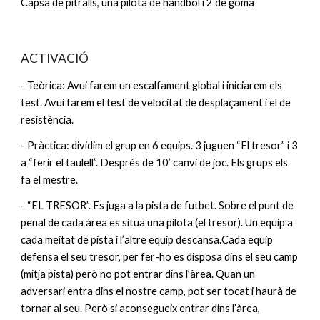
Capsa de pitralls, una pilota de handbol i 2 de goma
ACTIVACIÓ
- 
Teòrica:
 Avui farem un escalfament global i iniciarem els 
test. Avui farem el test de velocitat de desplaçament i el de 
resistència.
- 
Pràctica:
 dividim el grup en 6 equips. 3 juguen “El tresor” i 3 
a “ferir el taulell”. Després de 10’ canvi de joc. Els grups els 
fa el mestre.
- “
EL TRESOR
”. Es juga a la pista de futbet. Sobre el punt de 
penal de cada àrea es situa una pilota (el tresor). Un equip a 
cada meitat de pista i l’altre equip descansa.Cada equip 
defensa el seu tresor, per fer-ho es disposa dins el seu camp 
(mitja pista) però no pot entrar dins l’àrea. Quan un 
adversari entra dins el nostre camp, pot ser tocat i haurà de 
tornar al seu. Però si aconsegueix entrar dins l’àrea, 