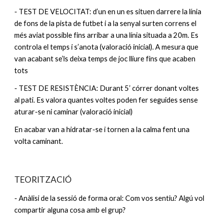
- 
TEST DE VELOCITAT:
 d’un en un es situen darrere la línia 
de fons de la pista de futbet i a la senyal surten correns el 
més aviat possible fins arribar a una línia situada a 20m. Es 
controla el temps i s’anota (valoració inicial). A mesura que 
van acabant se’ls deixa temps de joc lliure fins que acaben 
tots
- 
TEST DE RESISTÈNCIA:
 Durant 5’ córrer donant voltes 
al pati. Es valora quantes voltes poden fer seguides sense 
aturar-se ni caminar (valoració inicial)
En acabar van a hidratar-se i tornen a la calma fent una 
volta caminant.
TEORITZACIÓ
- Anàlisi de la sessió de forma oral: Com vos sentiu? Algú vol 
compartir alguna cosa amb el grup?