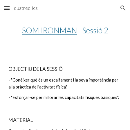
quatreclics
Skip to main content
Skip to navigation
SOM IRONMAN
 - Sessió 2
OBJECTIU DE LA SESSIÓ
- "Conèixer què és un escalfament i la seva importància per 
a la pràctica de l'activitat física".
- "Esforçar-se per millorar les capacitats físiques bàsiques".
MATERIAL