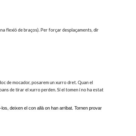
una flexió de braços). Per forçar desplaçaments, dir 
lloc de mocador, posarem un xurro dret. Quan el 
abans de tirar el xurro perden. Si el tomen i no ha estat 
los, deixen el con allà on han arribat. Tornen provar 