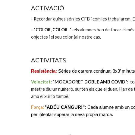
ACTIVACIÓ
- Recordar quines són les CFB i com les treballarem. E
-
 "COLOR, COLOR..."
: els alumnes han de tocar el més
objectes i el seu color (al nostre cas.
ACTIVITATS
Resistència: 
Sèries de carrera contínua: 3x3’ minuts
Velocitat
: 
"MOCADORET 
DOBLE AMB CO
VID"
:  t
mestre diu un número, surten els que el duen. Han de tira
amb el xurro també. 
Força: 
"
ADÉU CANGUR!”
: Cada alumne amb un con p
per intentar superar la seva pròpia marca.