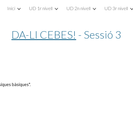
Inici
UD 1r nivell
UD 2n nivell
UD 3r nivell
ip to main content
Skip to navigat
DA-LI CEBES!
 - Sessió 3
siques bàsiques".