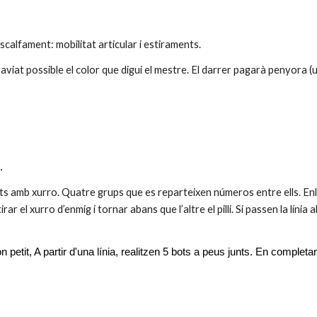
scalfament: mobilitat articular i estiraments.
 aviat possible el color que digui el mestre. El darrer pagarà penyora (
.
ots amb xurro. Quatre grups que es reparteixen números entre ells. En
r el xurro d’enmig i tornar abans que l’altre el pilli. Si passen la línia 
etit, A partir d'una línia, realitzen 5 bots a peus junts. En completar-