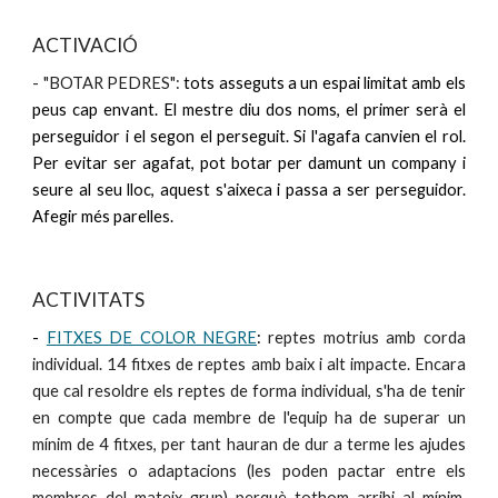
ACTIVACIÓ
- "BOTAR
PEDRES":
tots asseguts a un espai limitat amb els
peus cap envant. El mestre diu dos noms, el primer serà el
perseguidor i el segon el perseguit. Si l'agafa canvien el rol.
Per evitar ser agafat, pot botar per damunt un company i
seure al seu lloc, aquest s'aixeca i passa a ser perseguidor.
Afegir més parelles.
ACTIVITATS
-
FITXES DE COLOR NEGRE
:
reptes motrius amb corda
individual. 14 fitxes de reptes amb baix i alt impacte. Encara
que cal resoldre els reptes de forma individual, s'ha de tenir
en compte que cada membre de l'equip ha de superar un
mínim de 4 fitxes, per tant hauran de dur a terme les ajudes
necessàries o adaptacions (les poden pactar entre els
membres del mateix grup) perquè tothom arribi al mínim.