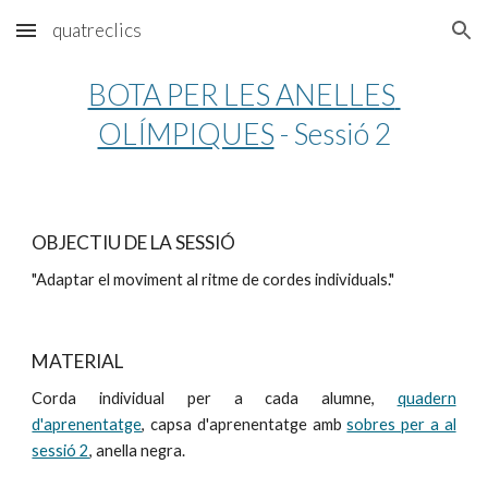
quatreclics
Skip to main content
Skip to navigation
BOTA PER LES ANELLES 
OLÍMPIQUES
 - Sessió 2
OBJECTIU DE LA SESSIÓ
"Adaptar el moviment al ritme de cordes individuals."
MATERIAL
Corda individual per a cada alumne,
quadern
d'aprenentatge
, capsa d'aprenentatge amb
sobres per a al
sessió 2
, anella negra.