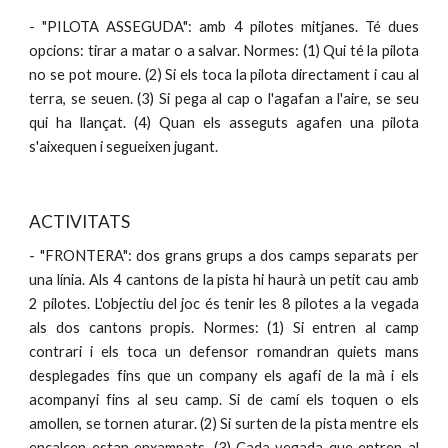
- "PILOTA ASSEGUDA": amb 4 pilotes mitjanes. Té dues
opcions: tirar a matar o a salvar. Normes: (1) Qui té la pilota
no se pot moure. (2) Si els toca la pilota directament i cau al
terra, se seuen. (3) Si pega al cap o l'agafan a l'aire, se seu
qui ha llançat. (4) Quan els asseguts agafen una pilota
s'aixequen i segueixen jugant.
ACTIVITATS
- "FRONTERA": dos grans grups a dos camps separats per
una línia. Als 4 cantons de la pista hi haurà un petit cau amb
2 pilotes. L'objectiu del joc és tenir les 8 pilotes a la vegada
als dos cantons propis. Normes: (1) Si entren al camp
contrari i els toca un defensor romandran quiets mans
desplegades fins que un company els agafi de la mà i els
acompanyi fins al seu camp. Si de camí els toquen o els
amollen, se tornen aturar. (2) Si surten de la pista mentre els
encalcen estan enxampats. (3) Cada vegada que entren al