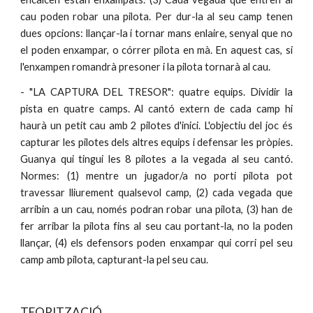
cau poden robar una pilota. Per dur-la al seu camp tenen
dues opcions: llançar-la i tornar mans enlaire, senyal que no
el poden enxampar, o córrer pilota en mà. En aquest cas, si
l'enxampen romandrà presoner i la pilota tornarà al cau.
- "LA CAPTURA DEL TRESOR": quatre equips. Dividir la
pista en quatre camps. Al cantó extern de cada camp hi
haurà un petit cau amb 2 pilotes d'inici. L'objectiu del joc és
capturar les pilotes dels altres equips i defensar les pròpies.
Guanya qui tingui les 8 pilotes a la vegada al seu cantó.
Normes: (1) mentre un jugador/a no porti pilota pot
travessar lliurement qualsevol camp, (2) cada vegada que
arribin a un cau, només podran robar una pilota, (3) han de
fer arribar la pilota fins al seu cau portant-la, no la poden
llançar, (4) els defensors poden enxampar qui corri pel seu
camp amb pilota, capturant-la pel seu cau.
TEORITZACIÓ