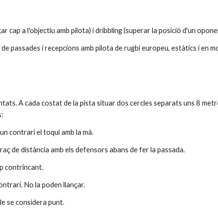
r cap a l'objectiu amb pilota) i dribbling (superar la posició d'un opone
s de passades i recepcions amb pilota de rugbi europeu, estàtics i en m
s. A cada costat de la pista situar dos cercles separats uns 8 metres. 
s:
 un contrari el toqui amb la mà.
braç de distància amb els defensors abans de fer la passada.
ip contrincant.
ontrari. No la poden llançar.
cle se considera punt.