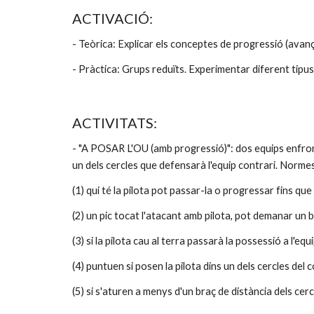
ACTIVACIÓ:
- Teòrica: Explicar els conceptes de progressió (avança
- Pràctica: Grups reduïts. Experimentar diferent tipu
ACTIVITATS:
- "A POSAR L'OU (amb progressió)": dos equips enfrontat
un dels cercles que defensarà l'equip contrari. Norme
(1) qui té la pilota pot passar-la o progressar fins que
(2) un pic tocat l'atacant amb pilota, pot demanar un 
(3) si la pilota cau al terra passarà la possessió a l'equ
(4) puntuen si posen la pilota dins un dels cercles del c
(5) si s'aturen a menys d'un braç de distància dels cer