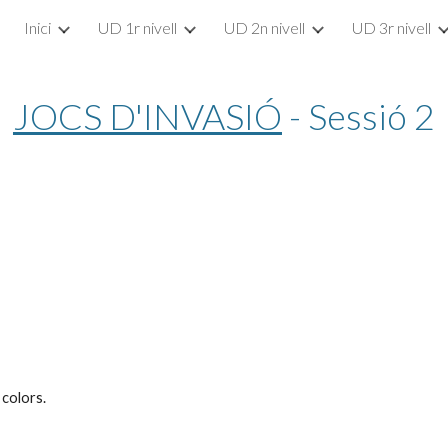
Inici
UD 1r nivell
UD 2n nivell
UD 3r nivell
ip to main content
Skip to navigat
JOCS D'INVASIÓ
 - Sessió 2
 colors.