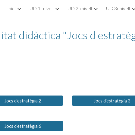
Inici
UD 1r nivell
UD 2n nivell
UD 3r nivell
ip to main content
Skip to navigat
itat didàctica "Jocs d'estratèg
Jocs d'estratègia 2
Jocs d'estratègia 3
Jocs d'estratègia 6