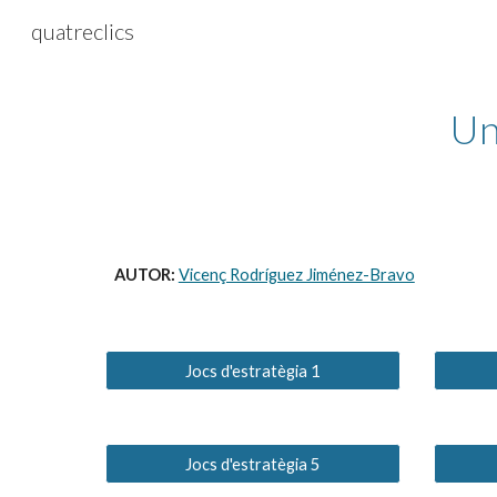
quatreclics
Sk
Un
AUTOR: 
Vicenç Rodríguez Jiménez-Bravo
Jocs d'estratègia 1
Jocs d'estratègia 5