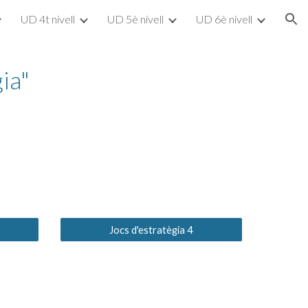
UD 4t nivell
UD 5è nivell
UD 6è nivell
ion
ia"
Jocs d'estratègia 4