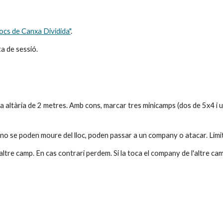
Jocs de Canxa Dividida"
.
ta de sessió.
una altària de 2 metres. Amb cons, marcar tres minicamps (dos de 5x4 i u
gafen no se poden moure del lloc, poden passar a un company o atacar. Lím
l'altre camp. En cas contrari perdem. Si la toca el company de l'altre cam