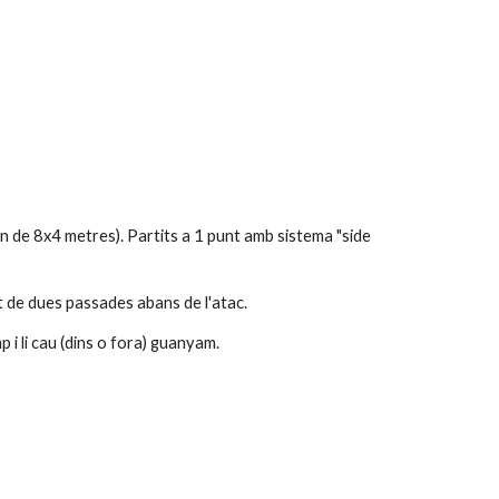
n de 8x4 metres). Partits a 1 punt amb sistema "side 
it de dues passades abans de l'atac.
p i li cau (dins o fora) guanyam.