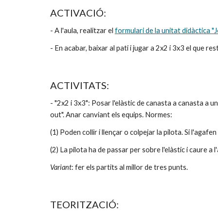
ACTIVACIÓ:
- A l'aula, realitzar el 
formulari de la unitat didàctica "
- En acabar, baixar al pati i jugar a 2x2 i 3x3 el que res
ACTIVITATS:
- "2x2 i 3x3": Posar l'elàstic de canasta a canasta a 
out". Anar canviant els equips. Normes:
(1) Poden collir i llençar o colpejar la pilota. Si l'a
(2) La pilota ha de passar per sobre l'elàstic i caure a 
Variant
: fer els partits al millor de tres punts.
TEORITZACIÓ: 