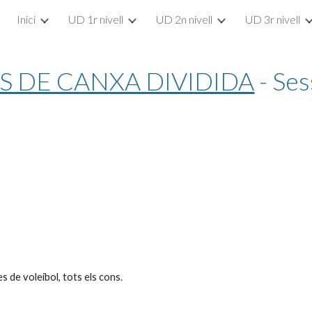
Inici
UD 1r nivell
UD 2n nivell
UD 3r nivell
ip to main content
Skip to navigat
S DE CANXA DIVIDIDA
 - Se
otes de voleibol, tots els cons.