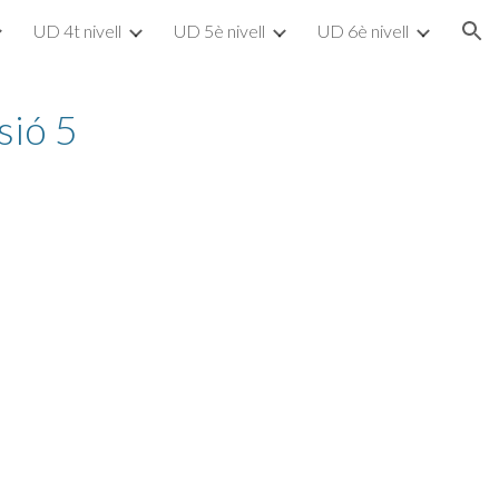
UD 4t nivell
UD 5è nivell
UD 6è nivell
ion
ssió 5