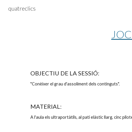
quatreclics
Sk
JOC
OBJECTIU DE LA SESSIÓ:
"Conèixer el grau d'assoliment dels continguts".
MATERIAL:
A l'aula els ultraportàtils, al pati elàstic llarg, cinc pil