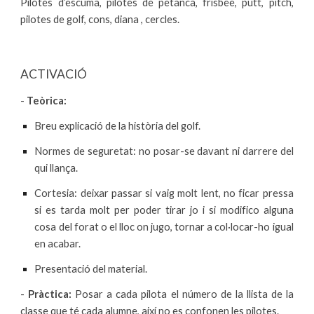
Pilotes d’escuma, pilotes de petanca, frisbee, putt, pitch,
pilotes de golf, cons, diana , cercles.
ACTIVACIÓ
-
Teòrica:
Breu explicació de la història del golf.
Normes de seguretat: no posar-se davant ni darrere del
qui llança.
Cortesia: deixar passar si vaig molt lent, no ficar pressa
si es tarda molt per poder tirar jo i si modifico alguna
cosa del forat o el lloc on jugo, tornar a col·locar-ho igual
en acabar.
Presentació del material.
-
Pràctica:
Posar a cada pilota el número de la llista de la
classe que té cada alumne, així no es confonen les pilotes.