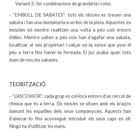
Variant 2: fer combinacions de grandària i color.
- “EMBULL DE SABATES”: tots els nins/es es treuen una
sabata i fan una
muntanyeta
a un lloc de la pista. Aquestes es
mesclen bé mentre realitzen una volta a peu coix entorn
d’elles. Mentre salten a peu coix han d’agafar una sabata,
localitzar el seu propietari i calçar-se-la sense que posi el
peu a terra fins haver-la fermada. El joc acaba quan tots
duen de nou les sabates.
TEORITZACIÓ
- “L’ASCENSOR”: cada grup es col·loca entorn d’un cèrcol de
rítmica que és a terra. Els nins/es se situen amb els braços
damunt les espatlles dels seus companys/es. Aquests han
d’aixecar-lo fins aconseguir introduir els seus caps en ell.
Ningú ha d’utilitzar les mans.