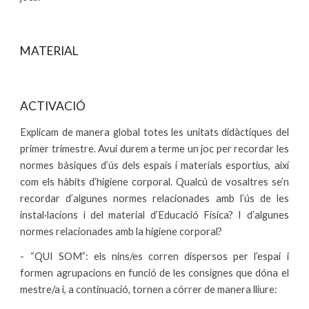
MATERIAL
ACTIVACIÓ
Explicam de manera global totes les unitats didàctiques del
primer trimestre. Avui durem a terme un joc per recordar les
normes bàsiques d’ús dels espais i materials esportius, així
com els hàbits d’higiene corporal. Qualcú de vosaltres se’n
recordar d’algunes normes relacionades amb l’ús de les
instal·lacions i del material d’Educació Física? I d’algunes
normes relacionades amb la higiene corporal?
- “QUI SOM”: els nins/es corren dispersos per l’espai i
formen agrupacions en funció de les consignes que dóna el
mestre/a i, a continuació, tornen a córrer de manera lliure: