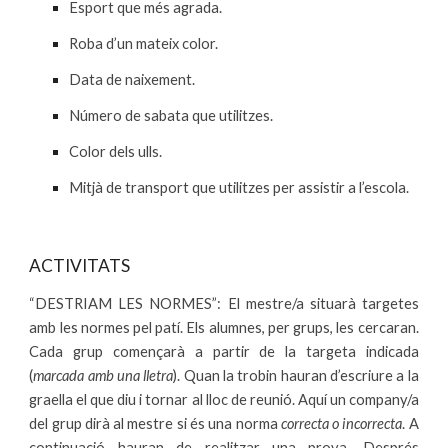
Esport que més agrada.
Roba d’un mateix color.
Data de naixement.
Número de sabata que utilitzes.
Color dels ulls.
Mitjà de transport que utilitzes per assistir a l’escola.
ACTIVITATS
“DESTRIAM LES NORMES”: El mestre/a situarà targetes
amb les normes pel patí. Els alumnes, per grups, les cercaran.
Cada grup començarà a partir de la targeta indicada
(
marcada amb una lletra
). Quan la trobin hauran d’escriure a la
graella el que diu i tornar al lloc de reunió. Aquí un company/a
del grup dirà al mestre si és una norma
correcta o incorrecta
. A
continuació hauran de realitzar una prova. Després