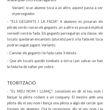
Variant: si un alumne toca a un altre, aquest passa a ser
el perseguidor.
- "ELS GEGANTS I LA FADA": 4 alumnes es posaran els
pitrals verds i seran els gegants. un a altre es posarà el pitral
vermell i serà la fada. Els gegants perseguiran a la classe. els
tocats quedaran encantats (aturats) però si la fada els toca
podran seguir jugant. Variants:
- Canviar els gegants i la fada cada 3 minuts
- Que els tocats quedin tombats a terra i per salvar-se han
la fada ha de saltar per sobre.
TEORITZACIÓ
- "EL MEU NOM I LLANÇ": consisteix en dir el teu nom i
llançar la pilota rodant a un company. El mestre amb una
pilota diu el seu nom i llança una pilota a algú del cercle que
formen els alumnes. Qui la recepciona, diu el seu nom i la