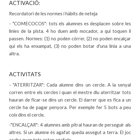
ACTIVACIÓ:
Recordatori de les normes i hàbits de neteja
-
"COMECOCOS": tots els alumnes es desplacen sobre les
línies de la pista. 4 ho duen amb mocador, a qui toquen li
passen. Normes: (1) no poden córrer, (2) no poden encalçar
qui els ha enxampat, (3) no poden botar d'una línia a una
altra.
ACTIVITATS
- "ATERRITZAR": Cada alumne dins un cercle. A la senyal
corren entre els cercles i quan el mestre diu aterritzar tots
hauran de ficar-se dins un cercle. El darrer que es fica a un
cercle ha de pagar penyora. Per exemple fer 5 bots a peu
coix dins el cercle.
-"ENCALÇAR": 4 alumnes amb pitral hauran de perseguir als
altres. Si un alumne és agafat queda assegut a terra. El joc
acaba quan tots estan agafats.