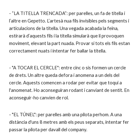
- “LA TITELLA TRENCADA”: per parelles, un fa de titella i
l’altre en Gepetto. L’artesà nua fils invisibles pels segments i
articulacions de la titella. Una vegada acabada la feina,
estirarà d’aquests fils i la titella simularà que li provoquen
moviment, elevant la part nuada. Provar si tots els fils estan
correctament nuats i intentar fer ballar la titella.
- "A TOCAR EL CERCLE": entre cinc o sis formen un cercle
de drets. Un altre queda defora i anomena a un dels del
cercle. Aquests comencen a rodar per evitar que toqui a
l'anomenat. Ho aconseguiran rodant i canviant de sentit. En
aconseguir-ho canvien de rol.
- "EL TÚNEL": per parelles amb una pilota perhom. A una
distància d'uns 8 metres amb els peus separats, intentar fer
passar la pilota per davall del company.