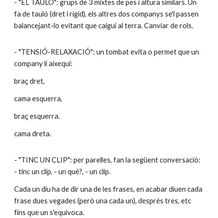
- "EL TAULÓ": grups de 3 mixtes de pes i altura similars. Un
fa de tauló (dret i rígid), els altres dos companys se'l passen
balancejant-lo evitant que caigui al terra. Canviar de rols.
- "TENSIÓ-RELAXACIÓ": un tombat evita o permet que un
company li aixequi:
braç dret,
cama esquerra,
braç esquerra.
cama dreta.
- "TINC UN CLIP": per parelles, fan la següent conversació:
- tinc un clip, - un què?, - un clip.
Cada un diu ha de dir una de les frases, en acabar diuen cada
frase dues vegades (però una cada un), després tres, etc
fins que un s'equivoca.