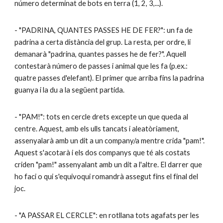
número determinat de bots en terra (1, 2, 3,...).
- "PADRINA, QUANTES PASSES HE DE FER?": un fa de
padrina a certa distància del grup. La resta, per ordre, li
demanarà "padrina, quantes passes he de fer?". Aquell
contestarà número de passes i animal que les fa (p.ex.:
quatre passes d'elefant). El primer que arriba fins la padrina
guanya i la du a la següent partida.
- "PAM!": tots en cercle drets excepte un que queda al
centre. Aquest, amb els ulls tancats i aleatòriament,
assenyalarà amb un dit a un company/a mentre crida "pam!".
Aquest s'acotarà i els dos companys que té als costats
criden "pam!" assenyalant amb un dit a l'altre. El darrer que
ho faci o qui s'equivoqui romandrà assegut fins el final del
joc.
- "A PASSAR EL CERCLE": en rotllana tots agafats per les