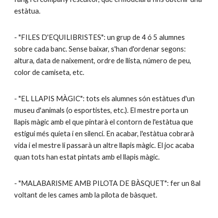
estàtua.
- "FILES D'EQUILIBRISTES": un grup de 4 ó 5 alumnes
sobre cada banc. Sense baixar, s'han d'ordenar segons:
altura, data de naixement, ordre de llista, número de peu,
color de camiseta, etc.
- "EL LLAPIS MÀGIC": tots els alumnes són estàtues d'un
museu d'animals (o esportistes, etc.). El mestre porta un
llapis màgic amb el que pintarà el contorn de l'estàtua que
estigui més quieta i en silenci. En acabar, l'estàtua cobrarà
vida i el mestre li passarà un altre llapis màgic. El joc acaba
quan tots han estat pintats amb el llapis màgic.
- "MALABARISME AMB PILOTA DE BÀSQUET": fer un 8al
voltant de les cames amb la pilota de bàsquet.