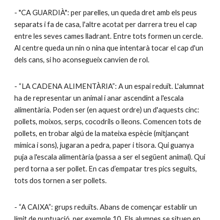
- "CA GUARDIÀ": per parelles, un queda dret amb els peus
separats i fa de casa, l'altre acotat per darrera treu el cap
entre les seves cames lladrant. Entre tots formen un cercle.
Al centre queda un nin o nina que intentarà tocar el cap d'un
dels cans, si ho aconsegueix canvien de rol.
- “LA CADENA ALIMENTÀRIA”: A un espai reduït. L'alumnat
ha de representar un animal i anar ascendint a l'escala
alimentària. Poden ser (en aquest ordre) un d'aquests cinc:
pollets, moixos, serps, cocodrils o lleons. Comencen tots de
pollets, en trobar algú de la mateixa espècie (mitjançant
mímica i sons), jugaran a pedra, paper i tisora. Qui guanya
puja a l'escala alimentària (passa a ser el següent animal). Qui
perd torna a ser pollet. En cas d’empatar tres pics seguits,
tots dos tornen a ser pollets.
- “A CAIXA”: grups reduïts. Abans de començar establir un
límit de puntuació, per exemple 10. Els alumnes se situen en