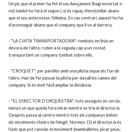
Un pic que el primer ha fet el seu llançament (hagi encertat o
no) també ho farà el segon i, si és capaç d'encistellar abans
que el seu antecessor, l'elimina. En cas contrari, aquest ho ha
d'aconseguir abans que el company que li ve al darrera.
- "LA CINTA TRANSPORTADORA": tombats en línia un
devora de l'altre, roden a la vegada cap a un costat,
transportant un company tombat sobre ells.
- "CROQUET": per parelles amb una pilota separats l'un de
l'altre. Han de fer passar la pilota per davall les cames del
company. Si és molt fàcil ampliar la distància.
- "EL DIRECTOR D'ORQUESTRA": tots asseguts en cercle,
menys un que queda fora mirar mentre se tria el director/a.
Després passa al centre mentre tots els companys imiten
els moviments rítmics de l'elegit. Normes: (1) el director/a és
l'únic que pot canviar el moviment (mamballetes, picar peus,