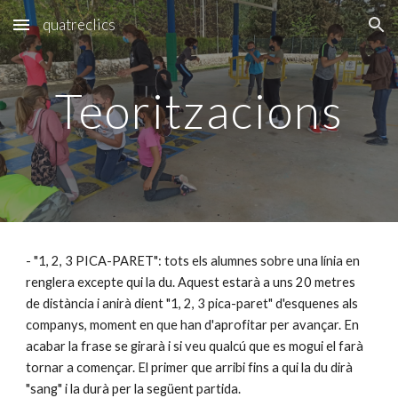
quatreclics
Skip to main content
Skip to navigation
Teoritzacions
- "1, 2, 3 PICA-PARET": tots els alumnes sobre una línia en
renglera excepte qui la du. Aquest estarà a uns 20 metres
de distància i anirà dient "1, 2, 3 pica-paret" d'esquenes als
companys, moment en que han d'aprofitar per avançar. En
acabar la frase se girarà i si veu qualcú que es mogui el farà
tornar a començar. El primer que arribi fins a qui la du dirà
"sang" i la durà per la següent partida.