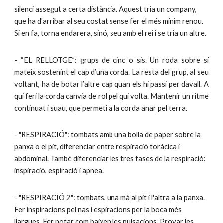
silenci assegut a certa distància. Aquest tria un company,
que ha d'arribar al seu costat sense fer el més mínim renou.
Si en fa, torna endarera, sinó, seu amb el rei i se tria un altre.
- “EL RELLOTGE”: grups de cinc o sis. Un roda sobre sí
mateix sostenint el cap d’una corda. La resta del grup, al seu
voltant, ha de botar l’altre cap quan els hi passi per davall. A
qui feri la corda canvia de rol pel qui volta. Mantenir un ritme
continuat i suau, que permeti a la corda anar pel terra.
- "RESPIRACIÓ": tombats amb una bolla de paper sobre la
panxa o el pit, diferenciar entre respiració toràcica i
abdominal. També diferenciar les tres fases de la respiració:
inspiració, espiració i apnea.
- "RESPIRACIÓ 2": tombats, una mà al pit i l'altra a la panxa.
Fer inspiracions pel nas i espiracions per la boca més
llargues. Fer notar com baixen les pulsacions. Provar les