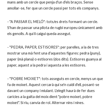
mans amb un cercle que penja d'un d'els braços. Sense
amollar-se, fer que un cercle passi per tots els companys.
- "A PASSAR EL MELÓ": tots/es drets formant un cercle.
S'han de passar una pilota de rugbi europeu únicament amb
els genolls. A qui li caigui queda assegut.
- "PEDRA, PAPER, ESTISORES": per parelles, a la de tres
mostrar una mà fent una d'aquestes figures: pedra (puny),
paper (mà plana) o estisores (dos dits). Estisores guanya al
paper, aquest a la pedra i aquesta a les estisores.
- "POBRE MOIXET": tots asseguts en cercle, menys un que
fa de moixet. Aquest cercarà qui se'n cuidi d'ell, posant-se
davant un company i miulant. L'elegit haurà de fer dues
carícies a la galta del moix dient "pobre moixet, pobre
moixet". Si riu, canvia de rol. Alternar nins i nines.