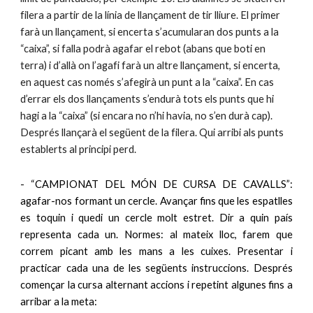
filera a partir de la línia de llançament de tir lliure. El primer
farà un llançament, si encerta s’acumularan dos punts a la
“caixa”, si falla podrà agafar el rebot (abans que boti en
terra) i d’allà on l’agafi farà un altre llançament, si encerta,
en aquest cas només s’afegirà un punt a la “caixa”. En cas
d’errar els dos llançaments s’endurà tots els punts que hi
hagi a la “caixa” (si encara no n’hi havia, no s’en durà cap).
Després llançarà el següent de la filera. Qui arribi als punts
establerts al principi perd.
- “CAMPIONAT DEL MÓN DE CURSA DE CAVALLS”:
agafar-nos formant un cercle. Avançar fins que les espatlles
es toquin i quedi un cercle molt estret. Dir a quin país
representa cada un. Normes: al mateix lloc, farem que
correm picant amb les mans a les cuixes. Presentar i
practicar cada una de les següents instruccions. Després
començar la cursa alternant accions i repetint algunes fins a
arribar a la meta: