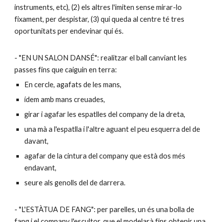
instruments, etc), (2) els altres l'imiten sense mirar-lo
fixament, per despistar, (3) qui queda al centre té tres
oportunitats per endevinar qui és.
- "EN UN SALON DANSÉ": realitzar el ball canviant les
passes fins que caiguin en terra:
En cercle, agafats de les mans,
ídem amb mans creuades,
girar i agafar les espatlles del company de la dreta,
una mà a l'espatlla i l'altre aguant el peu esquerra del de
davant,
agafar de la cintura del company que està dos més
endavant,
seure als genolls del de darrera.
- "L'ESTÀTUA DE FANG": per parelles, un és una bolla de
fang i el company l'escultor, que el modelarà fins obtenir una