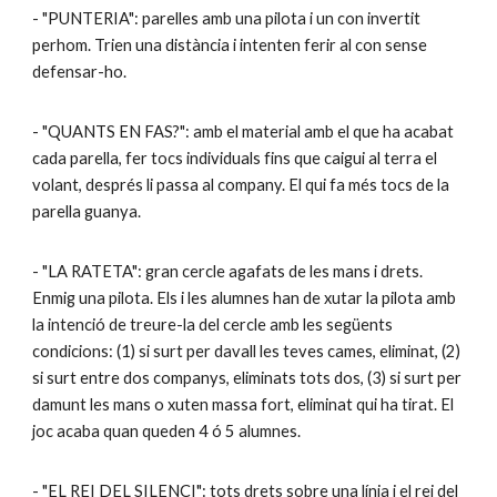
- "PUNTERIA": parelles amb una pilota i un con invertit
perhom. Trien una distància i intenten ferir al con sense
defensar-ho.
- "QUANTS EN FAS?": amb el material amb el que ha acabat
cada parella, fer tocs individuals fins que caigui al terra el
volant, després li passa al company. El qui fa més tocs de la
parella guanya.
- "LA RATETA": gran cercle agafats de les mans i drets.
Enmig una pilota. Els i les alumnes han de xutar la pilota amb
la intenció de treure-la del cercle amb les següents
condicions: (1) si surt per davall les teves cames, eliminat, (2)
si surt entre dos companys, eliminats tots dos, (3) si surt per
damunt les mans o xuten massa fort, eliminat qui ha tirat. El
joc acaba quan queden 4 ó 5 alumnes.
- "EL REI DEL SILENCI": tots drets sobre una línia i el rei del