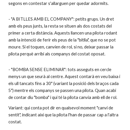
segons en contestar s'allarguen per quedar adormits.
- "A BITLLES AMB EL COMPANY": petits grups. Un dret
amb els peus junts, la resta se situen als dos costats del
primer a certa distància. Aquests llancen una pilota rodant
amb la intenció de ferir els peus de la "bitlla", que no se pot
moure. Si el toquen, canvien de rol, si no, deixar passar la
pilota perquè arribi als companys del costat oposat.
- "BOMBA SENSE ELIMINAR": tots asseguts en cercle
menys un que seurà al centre. Aquest contarà en veu baixa i
els ull tancats fins a 30" (variant la posició dels braços cada
5") mentre els companys se passen una pilota. Quan acabi
de contar diu "bomba" i qui té la pilota canvia amb ell de rol.
Variant: qui conta pot dir en qualsevol moment "canvi de
sentit", indicant així que la pilota l'han de passar cap a l'altra
costat.