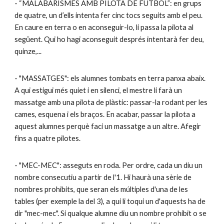
- “MALABARISMES AMB PILOTA DE FUTBOL”: en grups
de quatre, un d’ells intenta fer cinc tocs seguits amb el peu.
En caure en terra o en aconseguir-lo, li passa la pilota al
següent. Qui ho hagi aconseguit després intentarà fer deu,
quinze,...
- "MASSATGES": els alumnes tombats en terra panxa abaix.
A qui estigui més quiet i en silenci, el mestre li farà un
massatge amb una pilota de plàstic: passar-la rodant per les
cames, esquena i els braços. En acabar, passar la pilota a
aquest alumnes perquè faci un massatge a un altre. Afegir
fins a quatre pilotes.
- "MEC-MEC": asseguts en roda. Per ordre, cada un diu un
nombre consecutiu a partir de l'1. Hi haurà una sèrie de
nombres prohibits, que seran els múltiples d'una de les
tables (per exemple la del 3), a qui li toqui un d'aquests ha de
dir "mec-mec". Si qualque alumne diu un nombre prohibit o se