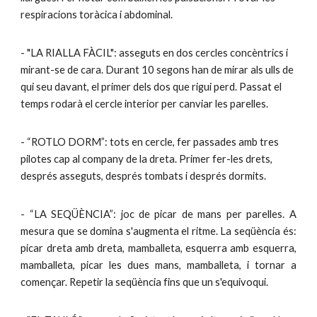
respiracions toràcica i abdominal.
- "LA RIALLA FÀCIL": asseguts en dos cercles concèntrics i
mirant-se de cara. Durant 10 segons han de mirar als ulls de
qui seu davant, el primer dels dos que rigui perd. Passat el
temps rodarà el cercle interior per canviar les parelles.
- “ROTLO DORM”: tots en cercle, fer passades amb tres
pilotes cap al company de la dreta. Primer fer-les drets,
després asseguts, després tombats i després dormits.
- “LA SEQÜÈNCIA”: joc de picar de mans per parelles. A
mesura que se domina s'augmenta el ritme. La seqüència és:
picar dreta amb dreta, mamballeta, esquerra amb esquerra,
mamballeta, picar les dues mans, mamballeta, i tornar a
començar. Repetir la seqüència fins que un s'equivoqui.