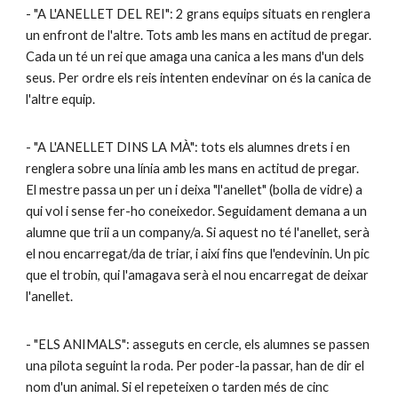
- "A L'ANELLET DEL REI": 2 grans equips situats en renglera
un enfront de l'altre. Tots amb les mans en actitud de pregar.
Cada un té un rei que amaga una canica a les mans d'un dels
seus. Per ordre els reis intenten endevinar on és la canica de
l'altre equip.
- "A L'ANELLET DINS LA MÀ": tots els alumnes drets i en
renglera sobre una línia amb les mans en actitud de pregar.
El mestre passa un per un i deixa "l'anellet" (bolla de vidre) a
qui vol i sense fer-ho coneixedor. Seguidament demana a un
alumne que trii a un company/a. Si aquest no té l'anellet, serà
el nou encarregat/da de triar, i així fins que l'endevinin. Un pic
que el trobin, qui l'amagava serà el nou encarregat de deixar
l'anellet.
- "ELS ANIMALS": asseguts en cercle, els alumnes se passen
una pilota seguint la roda. Per poder-la passar, han de dir el
nom d'un animal. Si el repeteixen o tarden més de cinc