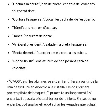
“Corba a la dreta!”, han de tocar l’espatlla del company
del costat dret.
“Corba a l’esquerra!”: tocar l’espatlla del de l’esquerra.
“Túnel”: ens haurem d’acotar.
“Tanca!”: haurem de botar.
“Arriba el president!”: saludem a dreta i esquerra.
“Recta de meta!”: accelerem els cops a les cuixes.
“Photo finish!”: ens aturem de cop posant cara de
velocitat.
- "CAOS": els i les alumnes se situen fent filera a partir de la
línia de tir lliure en direcció a la cistella. Els dos primers
porten pilota de bàsquet. El primer fa un llançament i, si
encerta, li passa la pilota al tercer de la filera. En cas de no
encertar, pot agafar el rebot i tirar les vegades que vulgui.