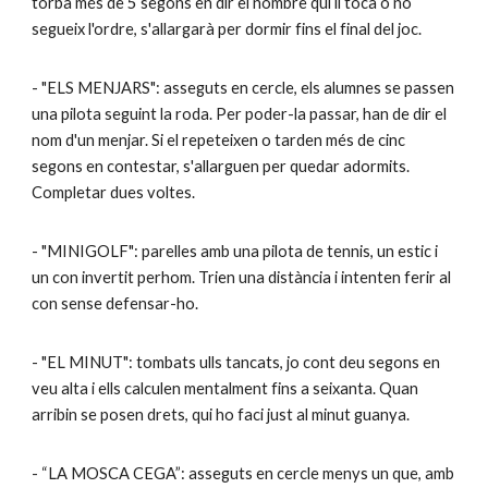
torba més de 5 segons en dir el nombre qui li toca o no
segueix l'ordre, s'allargarà per dormir fins el final del joc.
- "ELS MENJARS": asseguts en cercle, els alumnes se passen
una pilota seguint la roda. Per poder-la passar, han de dir el
nom d'un menjar. Si el repeteixen o tarden més de cinc
segons en contestar, s'allarguen per quedar adormits.
Completar dues voltes.
- "MINIGOLF": parelles amb una pilota de tennis, un estic i
un con invertit perhom. Trien una distància i intenten ferir al
con sense defensar-ho.
- "EL MINUT": tombats ulls tancats, jo cont deu segons en
veu alta i ells calculen mentalment fins a seixanta. Quan
arribin se posen drets, qui ho faci just al minut guanya.
- “LA MOSCA CEGA”: asseguts en cercle menys un que, amb