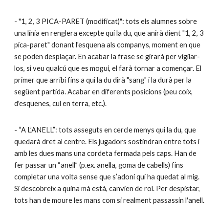
- "1, 2, 3 PICA-PARET (modificat)": tots els alumnes sobre
una línia en renglera excepte qui la du, que anirà dient "1, 2, 3
pica-paret" donant l'esquena als companys, moment en que
se poden desplaçar. En acabar la frase se girarà per vigilar-
los, si veu qualcú que es mogui, el farà tornar a començar. El
primer que arribi fins a qui la du dirà "sang" i la durà per la
següent partida. Acabar en diferents posicions (peu coix,
d'esquenes, cul en terra, etc.).
- “A L’ANELL”: tots asseguts en cercle menys qui la du, que
quedarà dret al centre. Els jugadors sostindran entre tots i
amb les dues mans una cordeta fermada pels caps. Han de
fer passar un “anell” (p.ex. anella, goma de cabells) fins
completar una volta sense que s’adoni qui ha quedat al mig.
Si descobreix a quina mà està, canvien de rol. Per despistar,
tots han de moure les mans com si realment passassin l'anell.