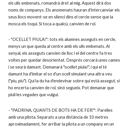
els ulls embenats, romandrà dret al mig. Aquest dirà dos
noms de companys. Els anomenats hauran d’intercanviar els
seus llocs movent-se en silenci dins el cercle sense que la
mosca els toqui. Si toca a qualcú, canvien de rol.
- "OCELLET PIULA!": tots els alumnes asseguts en cercle,
menys un que queda al centre amb els ulls embenats. Al
senyal, els asseguts canvien de lloc i el del centre fa tres
voltes per quedar desorientat. Després cercarà unes cames
i se seurà damunt. Demanarà "ocellet piula!", i qui el té
damunt ha d'imitar el so d'un ocell simulant una altra veu
("piu, piu"). Qui la du ha d'endevinar sobre qui està assegut, si
ho encerta canvien de rol, sinó segueix. Pot demanar que
piuli les vegades que vulgui.
- "PADRINA, QUANTS DE BOTS HA DE FER?": Parelles
amb una pilota. Separats a una distància de 10 metres
aproximadament, fer arribar la pilota a un company en un