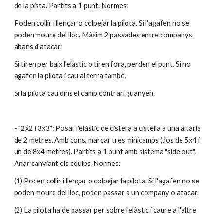
de la pista. Partits a 1 punt. Normes:
Poden collir i llençar o colpejar la pilota. Si l'agafen no se 
poden moure del lloc. Màxim 2 passades entre companys 
abans d'atacar.
Si tiren per baix l'elàstic o tiren fora, perden el punt. Si no 
agafen la pilota i cau al terra també.
Si la pilota cau dins el camp contrari guanyen.
- "2x2 i 3x3": Posar l'elàstic de cistella a cistella a una altària 
de 2 metres. Amb cons, marcar tres minicamps (dos de 5x4 i 
un de 8x4 metres). Partits a 1 punt amb sistema "side out". 
Anar canviant els equips. Normes:
(1) Poden collir i llençar o colpejar la pilota. Si l'agafen no se 
poden moure del lloc, poden passar a un company o atacar.
(2) La pilota ha de passar per sobre l'elàstic i caure a l'altre 