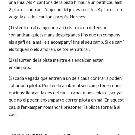
una línia. Als 4 cantons de la pista hi haurà un petit cau amb 
2 pilotes cada un. L'objectiu del joc és tenir les 8 pilotes a la 
vegada als dos cantons propis. Normes:
(1) si entren al camp contrari i els toca un defensor 
romandran quiets mans desplegades fins que un company 
els agafi de la mà i els acompanyi fins al seu camp. Si de camí 
els toquen o els amollen, se tornen aturar.
(2) si surten de la pista mentre els encalcen estan 
enxampats.
(3) cada vegada que entren a un dels caus contraris poden 
robar una pilota. Per fer-la arribar al seu camp tenen dues 
opcions: llançar-la des del cau i tornar mans enlaire (senyal 
que no el poden enxampar) o córrer pilota en mà. En aquest 
cas, si l'enxampen romandrà presoner i la pilota tornarà al 
cau.