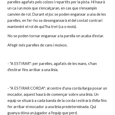
parelles agafats pels colzes i repartits per la pista. Hi haurà 
un ca i un moix que s'encalçaran, en cas que s'enxampin 
canvien de rol. Durant el joc se poden enganxar a una de les 
parelles, en fer-ho se desenganxarà el del costat contrari 
mantenint el rol de qui l'ha tret (ca o moix). 
No se poden tornar enganxar a la parella on acaba d'estar.
Afegir més parelles de cans i moixos.
- "A ESTIRAR": per parelles, agafats de les mans, s'han 
d'estirar fins arribar a una línia.
- "A ESTIRAR CORDA": al centre d'una corda llarga posar un 
mocador, aquest haurà de començar sobre una línia. Un 
equip se situarà a cada banda de la corda i estirarà d'ella fins 
fer arribar el mocador a una línia predeterminada. Qui 
guanya dóna un jugador a l'equip que perd.