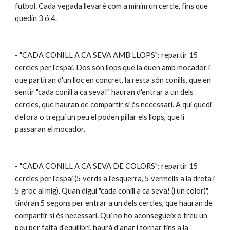
futbol. Cada vegada llevaré com a mínim un cercle, fins que 
quedin 3 ó 4.
- "CADA CONILL A CA SEVA AMB LLOPS": repartir 15 
cercles per l'espai. Dos són llops que la duen amb mocador i 
que partiran d'un lloc en concret, la resta són conills, que en 
sentir "cada conill a ca seva!" hauran d'entrar a un dels 
cercles, que hauran de compartir si és necessari. A qui quedi 
defora o tregui un peu el poden pillar els llops, que li 
passaran el mocador.
- "CADA CONILL A CA SEVA DE COLORS": repartir 15 
cercles per l'espai (5 verds a l'esquerra, 5 vermells a la dreta i 
5 groc al mig). Quan digui "cada conill a ca seva! (i un color)", 
tindran 5 segons per entrar a un dels cercles, que hauran de 
compartir si és necessari. Qui no ho aconsegueix o treu un 
peu per falta d'equilibri, haurà d'anar i tornar fins a la 