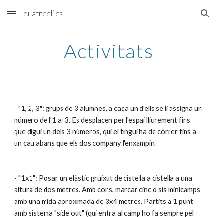
quatreclics
Skip to main content
Skip to navigation
Activitats
- "1, 2, 3": grups de 3 alumnes, a cada un d'ells se li assigna un 
número de l'1 al 3. Es desplacen per l'espai lliurement fins 
que digui un dels 3 números, qui el tingui ha de còrrer fins a 
un cau abans que els dos company l'enxampin.
- "1x1": Posar un elàstic gruixut de cistella a cistella a una 
altura de dos metres. Amb cons, marcar cinc o sis minicamps 
amb una mida aproximada de 3x4 metres. Partits a 1 punt 
amb sistema "side out" (qui entra al camp ho fa sempre pel 