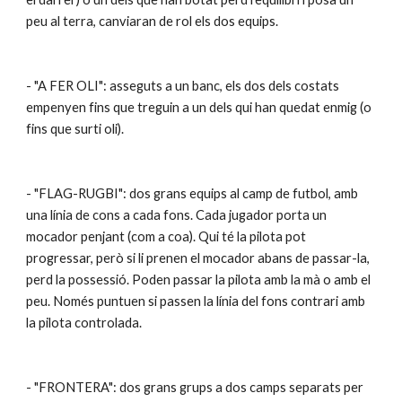
peu al terra, canviaran de rol els dos equips.
- "A FER OLI": asseguts a un banc, els dos dels costats 
empenyen fins que treguin a un dels qui han quedat enmig (o 
fins que surti oli).
- "FLAG-RUGBI": dos grans equips al camp de futbol, amb 
una línia de cons a cada fons. Cada jugador porta un 
mocador penjant (com a coa). Qui té la pilota pot 
progressar, però si li prenen el mocador abans de passar-la, 
perd la possessió. Poden passar la pilota amb la mà o amb el 
peu. Només puntuen si passen la línia del fons contrari amb 
la pilota controlada.
- "FRONTERA": dos grans grups a dos camps separats per 