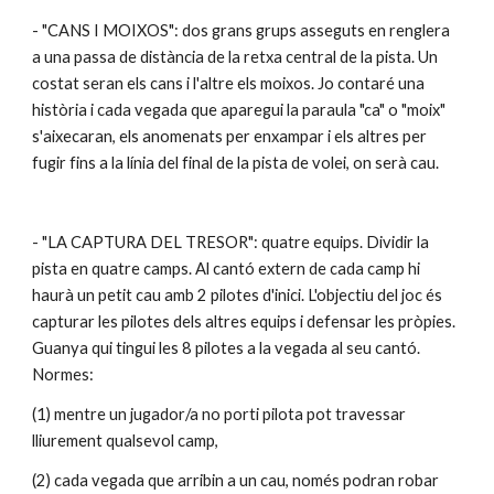
- "CANS I MOIXOS": dos grans grups asseguts en renglera 
a una passa de distància de la retxa central de la pista. Un 
costat seran els cans i l'altre els moixos. Jo contaré una 
història i cada vegada que aparegui la paraula "ca" o "moix" 
s'aixecaran, els anomenats per enxampar i els altres per 
fugir fins a la línia del final de la pista de volei, on serà cau.
- "LA CAPTURA DEL TRESOR": quatre equips. Dividir la 
pista en quatre camps. Al cantó extern de cada camp hi 
haurà un petit cau amb 2 pilotes d'inici. L'objectiu del joc és 
capturar les pilotes dels altres equips i defensar les pròpies. 
Guanya qui tingui les 8 pilotes a la vegada al seu cantó. 
Normes: 
(1) mentre un jugador/a no porti pilota pot travessar 
lliurement qualsevol camp, 
(2) cada vegada que arribin a un cau, només podran robar 