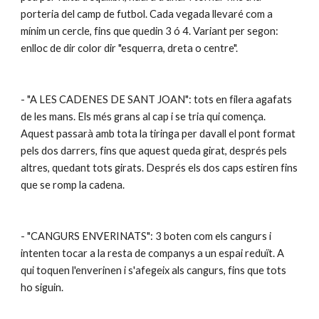
porteria del camp de futbol. Cada vegada llevaré com a 
mínim un cercle, fins que quedin 3 ó 4. Variant per segon: 
enlloc de dir color dir "esquerra, dreta o centre".
- "A LES CADENES DE SANT JOAN": tots en filera agafats 
de les mans. Els més grans al cap i se tria qui comença. 
Aquest passarà amb tota la tiringa per davall el pont format 
pels dos darrers, fins que aquest queda girat, després pels 
altres, quedant tots girats. Després els dos caps estiren fins 
que se romp la cadena.
- "CANGURS ENVERINATS": 3 boten com els cangurs i 
intenten tocar a la resta de companys a un espai reduït. A 
qui toquen l'enverinen i s'afegeix als cangurs, fins que tots 
ho siguin.