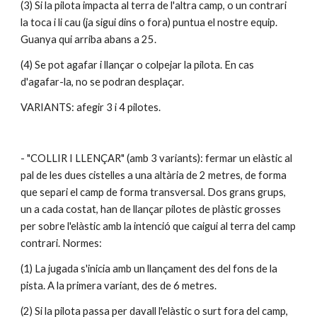
(3) Si la pilota impacta al terra de l'altra camp, o un contrari 
la toca i li cau (ja sigui dins o fora) puntua el nostre equip. 
Guanya qui arriba abans a 25.
(4) Se pot agafar i llançar o colpejar la pilota. En cas 
d'agafar-la, no se podran desplaçar.
VARIANTS: afegir 3 i 4 pilotes.
- "COLLIR I LLENÇAR" (amb 3 variants): fermar un elàstic al 
pal de les dues cistelles a una altària de 2 metres, de forma 
que separi el camp de forma transversal. Dos grans grups, 
un a cada costat, han de llançar pilotes de plàstic grosses 
per sobre l'elàstic amb la intenció que caigui al terra del camp 
contrari. Normes:
(1) La jugada s'inicia amb un llançament des del fons de la 
pista. A la primera variant, des de 6 metres.
(2) Si la pilota passa per davall l'elàstic o surt fora del camp, 