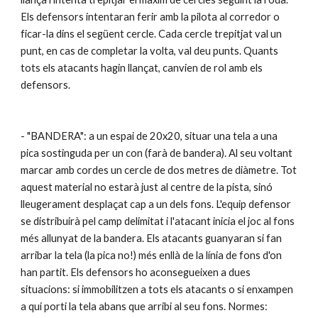
Els defensors intentaran ferir amb la pilota al corredor o 
ficar-la dins el següent cercle. Cada cercle trepitjat val un 
punt, en cas de completar la volta, val deu punts. Quants 
tots els atacants hagin llançat, canvien de rol amb els 
defensors. 
- "BANDERA": a un espai de 20x20, situar una tela a una 
pica sostinguda per un con (farà de bandera). Al seu voltant 
marcar amb cordes un cercle de dos metres de diàmetre. Tot 
aquest material no estarà just al centre de la pista, sinó 
lleugerament desplaçat cap a un dels fons. L'equip defensor 
se distribuirà pel camp delimitat i l'atacant inicia el joc al fons 
més allunyat de la bandera. Els atacants guanyaran si fan 
arribar la tela (la pica no!) més enllà de la línia de fons d'on 
han partit. Els defensors ho aconsegueixen a dues 
situacions: si immobilitzen a tots els atacants o si enxampen 
a qui porti la tela abans que arribi al seu fons. Normes: