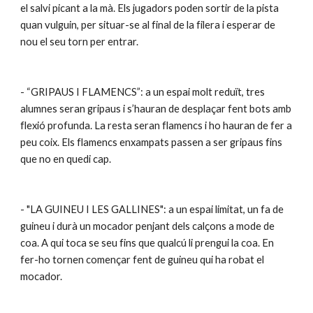
el salvi picant a la mà. Els jugadors poden sortir de la pista 
quan vulguin, per situar-se al final de la filera i esperar de 
nou el seu torn per entrar.
- “GRIPAUS I FLAMENCS”: a un espai molt reduït, tres 
alumnes seran gripaus i s’hauran de desplaçar fent bots amb 
flexió profunda. La resta seran flamencs i ho hauran de fer a 
peu coix. Els flamencs enxampats passen a ser gripaus fins 
que no en quedi cap.
- "LA GUINEU I LES GALLINES": a un espai limitat, un fa de 
guineu i durà un mocador penjant dels calçons a mode de 
coa. A qui toca se seu fins que qualcú li prengui la coa. En 
fer-ho tornen començar fent de guineu qui ha robat el 
mocador.