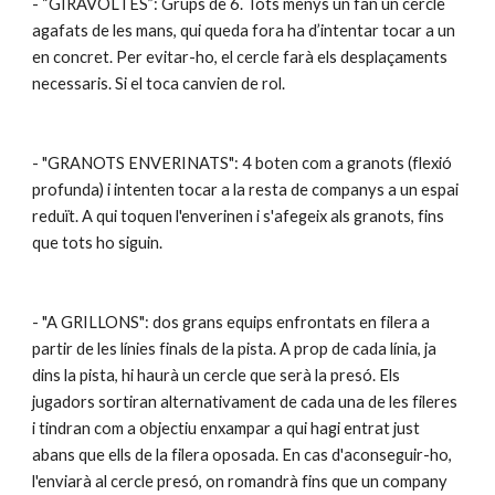
- “GIRAVOLTES”: Grups de 6. Tots menys un fan un cercle 
agafats de les mans, qui queda fora ha d’intentar tocar a un 
en concret. Per evitar-ho, el cercle farà els desplaçaments 
necessaris. Si el toca canvien de rol.
- "GRANOTS ENVERINATS": 4 boten com a granots (flexió 
profunda) i intenten tocar a la resta de companys a un espai 
reduït. A qui toquen l'enverinen i s'afegeix als granots, fins 
que tots ho siguin.
- "A GRILLONS": dos grans equips enfrontats en filera a 
partir de les línies finals de la pista. A prop de cada línia, ja 
dins la pista, hi haurà un cercle que serà la presó. Els 
jugadors sortiran alternativament de cada una de les fileres 
i tindran com a objectiu enxampar a qui hagi entrat just 
abans que ells de la filera oposada. En cas d'aconseguir-ho, 
l'enviarà al cercle presó, on romandrà fins que un company 