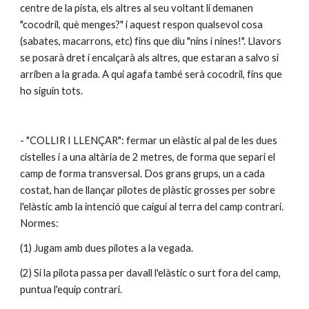
centre de la pista, els altres al seu voltant li demanen 
"cocodril, què menges?" i aquest respon qualsevol cosa 
(sabates, macarrons, etc) fins que diu "nins i nines!". Llavors 
se posarà dret i encalçarà als altres, que estaran a salvo si 
arriben a la grada. A qui agafa també serà cocodril, fins que 
ho siguin tots.
- "COLLIR I LLENÇAR": fermar un elàstic al pal de les dues 
cistelles i a una altària de 2 metres, de forma que separi el 
camp de forma transversal. Dos grans grups, un a cada 
costat, han de llançar pilotes de plàstic grosses per sobre 
l'elàstic amb la intenció que caigui al terra del camp contrari. 
Normes:
(1) Jugam amb dues pilotes a la vegada.
(2) Si la pilota passa per davall l'elàstic o surt fora del camp, 
puntua l'equip contrari.