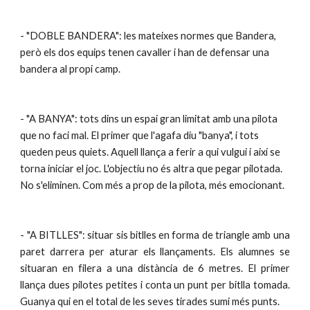
- "DOBLE BANDERA": les mateixes normes que Bandera, 
però els dos equips tenen cavaller i han de defensar una 
bandera al propi camp. 
- "A BANYA": tots dins un espai gran limitat amb una pilota 
que no faci mal. El primer que l'agafa diu "banya", i tots 
queden peus quiets. Aquell llança a ferir a qui vulgui i així se 
torna iniciar el joc. L'objectiu no és altra que pegar pilotada. 
No s'eliminen. Com més a prop de la pilota, més emocionant.
- "A BITLLES": situar sis bitlles en forma de triangle amb una
paret darrera per aturar els llançaments. Els alumnes se
situaran en filera a una distància de 6 metres. El primer
llança dues pilotes petites i conta un punt per bitlla tomada.
Guanya qui en el total de les seves tirades sumi més punts.