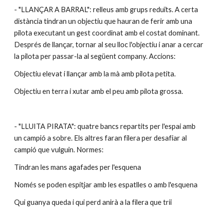
- "LLANÇAR A BARRAL": relleus amb grups reduïts. A certa 
distància tindran un objectiu que hauran de ferir amb una 
pilota executant un gest coordinat amb el costat dominant. 
Després de llançar, tornar al seu lloc l'objectiu i anar a cercar 
la pilota per passar-la al següent company. Accions:
Objectiu elevat i llançar amb la mà amb pilota petita.
Objectiu en terra i xutar amb el peu amb pilota grossa.
- "LLUITA PIRATA": quatre bancs repartits per l'espai amb 
un campió a sobre. Els altres faran filera per desafiar al 
campió que vulguin. Normes:
Tindran les mans agafades per l'esquena
Només se poden espitjar amb les espatlles o amb l'esquena
Qui guanya queda i qui perd anirà a la filera que trii