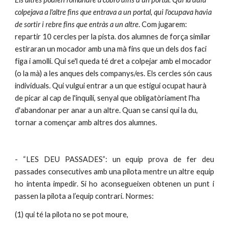
colpejava a l'altre fins que entrava a un portal, qui l'ocupava havia 
de sortir i rebre fins que entràs a un altre
. Com jugarem: 
repartir 10 cercles per la pista. dos alumnes de força similar 
estiraran un mocador amb una mà fins que un dels dos faci 
figa i amolli. Qui se'l queda té dret a colpejar amb el mocador 
(o la mà) a les anques dels companys/es. Els cercles són caus 
individuals. Qui vulgui entrar a un que estigui ocupat haurà 
de picar al cap de l'inquilí, senyal que obligatòriament l'ha 
d'abandonar per anar a un altre. Quan se cansi qui la du, 
tornar a començar amb altres dos alumnes.
- “LES DEU PASSADES”: un equip prova de fer deu
passades consecutives amb una pilota mentre un altre equip
ho intenta impedir. Si ho aconsegueixen obtenen un punt i
passen la pilota a l’equip contrari. Normes:
(1) qui té la pilota no se pot moure,