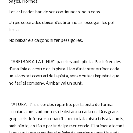
pagès. Normes:
Les estirades han de ser continuades, no a cops.
Un pic separades deixar d'estirar, no arrossegar-les pel 
terra.
No baixar els calçons ni fer pessigolles.
- "ARRIBAR A LA LÍNIA": parelles amb pilota. Parteixen des 
d'una línia al centre de la pista. Han d'intentar arribar cada 
un al costat contrari de la pista, sense xutar i impedint que 
ho faci el company. Arribar val un punt.
- "ATURAT!": sis cercles repartits per la pista de forma 
circular, a uns vuit metres de distància cada un. Dos grans 
grups, els defensors repartits per tota la pista i els atacants, 
amb pilota, en fila a partir del primer cercle. El primer atacant 
llança i intenta trepitjar el màxim de cercles seguint la roda. 