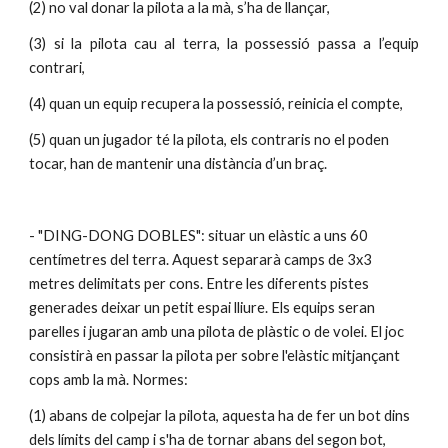
(2) no val donar la pilota a la mà, s’ha de llançar,
(3) si la pilota cau al terra, la possessió passa a l’equip
contrari,
(4) quan un equip recupera la possessió, reinicia el compte,
(5) quan un jugador té la pilota, els contraris no el poden 
tocar, han de mantenir una distància d’un braç.
- "DING-DONG DOBLES": situar un elàstic a uns 60 
centímetres del terra. Aquest separarà camps de 3x3 
metres delimitats per cons. Entre les diferents pistes 
generades deixar un petit espai lliure. Els equips seran 
parelles i jugaran amb una pilota de plàstic o de volei. El joc 
consistirà en passar la pilota per sobre l'elàstic mitjançant 
cops amb la mà. Normes:
(1) abans de colpejar la pilota, aquesta ha de fer un bot dins 
dels límits del camp i s'ha de tornar abans del segon bot,