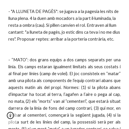
- "A LLUNETA DE PAGÈS": se jugava a la pagesia les nits de 
lluna plena. 4 la duen amb mocadors a la part il·luminada, la 
resta a ombra (cau). Si pillen canvien el rol. Entraven al llum 
cantant: "a lluneta de pagès, jo estic dins ca teva i no me dius 
res". Proposar reptes: arribar a la porteria contrària, etc.
- “MATO”: dos grans equips a dos camps separats per una
línia. Els camps estaran igualment limitats als seus costats i
al final per línies (camp de volei). El joc consisteix en “matar”
amb una pilota als components de l’equip contrari abans que
aquests matin als del propi. Normes: (1) si la pilota abans
d’impactar ha tocat al terra, l’agafen a l’aire o pega al cap,
no mata, (2) els “morts” van al “cementeri”, que estarà situat
darrera de la línia de fons del camp contrari, (3) qui mor, en
arribar al cementeri, començarà la següent jugada, (4) si la
pilota surt de les línies del camp, la possessió serà per als
morts, (5) si un mort “mata” a un jugador contrari, se salva i