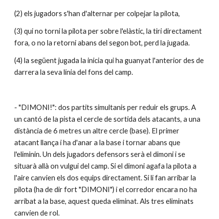
(2) els jugadors s'han d'alternar per colpejar la pilota,
(3) qui no torni la pilota per sobre l'elàstic, la tiri directament 
fora, o no la retorni abans del segon bot, perd la jugada.
(4) la següent jugada la inicia qui ha guanyat l'anterior des de 
darrera la seva línia del fons del camp.
- "DIMONI!": dos partits simultanis per reduir els grups. A 
un cantó de la pista el cercle de sortida dels atacants, a una 
distància de 6 metres un altre cercle (base). El primer 
atacant llança i ha d'anar a la base i tornar abans que 
l'eliminin. Un dels jugadors defensors serà el dimoni i se 
situarà allà on vulgui del camp. Si el dimoni agafa la pilota a 
l'aire canvien els dos equips directament. Si li fan arribar la 
pilota (ha de dir fort "DIMONI") i el corredor encara no ha 
arribat a la base, aquest queda eliminat. Als tres eliminats 
canvien de rol.