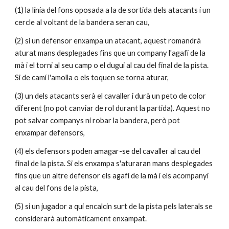
(1) la línia del fons oposada a la de sortida dels atacants i un 
cercle al voltant de la bandera seran cau,
(2) si un defensor enxampa un atacant, aquest romandrà 
aturat mans desplegades fins que un company l'agafi de la 
mà i el torni al seu camp o el dugui al cau del final de la pista. 
Si de camí l'amolla o els toquen se torna aturar,
(3) un dels atacants serà el cavaller i durà un peto de color 
diferent (no pot canviar de rol durant la partida). Aquest no 
pot salvar companys ni robar la bandera, però pot 
enxampar defensors,
(4) els defensors poden amagar-se del cavaller al cau del 
final de la pista. Si els enxampa s'aturaran mans desplegades 
fins que un altre defensor els agafi de la mà i els acompanyi 
al cau del fons de la pista,
(5) si un jugador a qui encalcin surt de la pista pels laterals se 
considerarà automàticament enxampat.