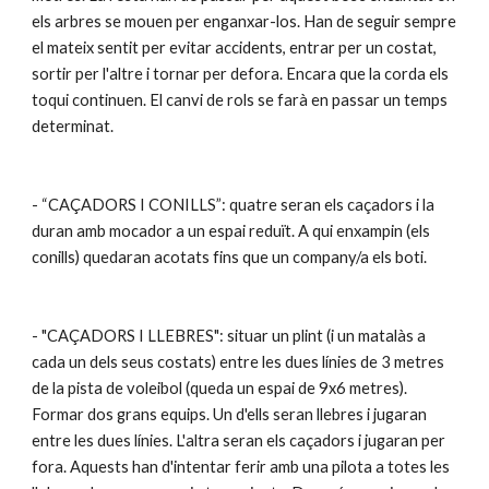
els arbres se mouen per enganxar-los. Han de seguir sempre 
el mateix sentit per evitar accidents, entrar per un costat, 
sortir per l'altre i tornar per defora. Encara que la corda els 
toqui continuen. El canvi de rols se farà en passar un temps 
determinat.
- “CAÇADORS I CONILLS”: quatre seran els caçadors i la 
duran amb mocador a un espai reduït. A qui enxampin (els 
conills) quedaran acotats fins que un company/a els boti.
- "CAÇADORS I LLEBRES": situar un plint (i un matalàs a 
cada un dels seus costats) entre les dues línies de 3 metres 
de la pista de voleibol (queda un espai de 9x6 metres). 
Formar dos grans equips. Un d'ells seran llebres i jugaran 
entre les dues línies. L'altra seran els caçadors i jugaran per 
fora. Aquests han d'intentar ferir amb una pilota a totes les 