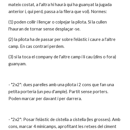
mateix costat, a l'altra hi haurà qui ha guanyat la jugada 
anterior i, qui perd, passa a la filera que vol). Normes:
(1) poden collir i llençar o colpejar la pilota. Si la cullen 
l'hauran de tornar sense desplaçar-se.
(2) la pilota ha de passar per sobre l'elàstic i caure a l'altre 
camp. En cas contrari perdem. 
(3) si la toca el company de l'altre camp i li cau (dins o fora) 
guanyam.
- "2x2": dues parelles amb una pilota i 2 cons que fan una 
petita porteria (un peu d'ample). Partit sense porters. 
Poden marcar per davant i per darrera.
- "2x2": Posar l'elàstic de cistella a cistella (les grosses). Amb 
cons, marcar 4 minicamps, aprofitant les retxes del ciment 