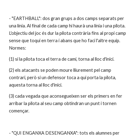
- "EARTHBALL": dos gran grups a dos camps separats per 
una línia. Al final de cada camp hi haurà una línia i una pilota. 
L'objectiu del joc és dur la pilota contrària fins al propi camp 
sense que toqui en terra i abans que ho faci l'altre equip. 
Normes:
(1) si la pilota toca el terra de camí, torna al lloc d'inici.
(2) els atacants se poden moure lliurement pel camp 
contrari, però si un defensor toca a qui porta la pilota, 
aquesta torna al lloc d'inici.
(3) cada vegada que aconsegueixen ser els primers en fer 
arribar la pilota al seu camp obtindran un punt i tornen 
començar.
- "QUI ENGANXA DESENGANXA": tots els alumnes per 