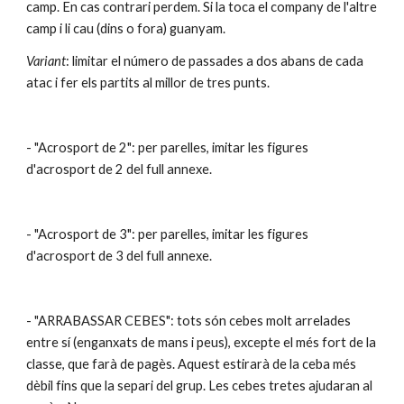
camp. En cas contrari perdem. Si la toca el company de l'altre 
camp i li cau (dins o fora) guanyam.
Variant
: limitar el número de passades a dos abans de cada 
atac i fer els partits al millor de tres punts.
- "Acrosport de 2": per parelles, imitar les figures 
d'acrosport de 2 del full annexe.
- "Acrosport de 3": per parelles, imitar les figures 
d'acrosport de 3 del full annexe.
- "ARRABASSAR CEBES": tots són cebes molt arrelades 
entre sí (enganxats de mans i peus), excepte el més fort de la 
classe, que farà de pagès. Aquest estirarà de la ceba més 
dèbil fins que la separi del grup. Les cebes tretes ajudaran al 