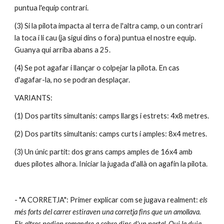
puntua l'equip contrari.
(3) Si la pilota impacta al terra de l'altra camp, o un contrari 
la toca i li cau (ja sigui dins o fora) puntua el nostre equip. 
Guanya qui arriba abans a 25.
(4) Se pot agafar i llançar o colpejar la pilota. En cas 
d'agafar-la, no se podran desplaçar.
VARIANTS:
(1) Dos partits simultanis: camps llargs i estrets: 4x8 metres.
(2) Dos partits simultanis: camps curts i amples: 8x4 metres.
(3) Un únic partit: dos grans camps amples de 16x4 amb 
dues pilotes alhora. Iniciar la jugada d'allà on agafin la pilota.
- "A CORRETJA": Primer explicar com se jugava realment: 
els 
més forts del carrer estiraven una corretja fins que un amollava. 
Els altres podien romandre a cobro dins d'un portal. Qui la duia 