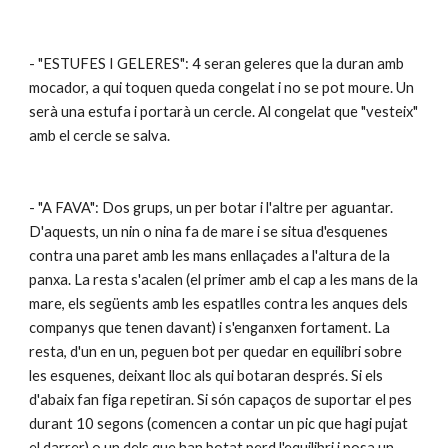
- "ESTUFES I GELERES": 4 seran geleres que la duran amb 
mocador, a qui toquen queda congelat i no se pot moure. Un 
serà una estufa i portarà un cercle. Al congelat que "vesteix" 
amb el cercle se salva.
- "A FAVA": Dos grups, un per botar i l'altre per aguantar. 
D'aquests, un nin o nina fa de mare i se situa d'esquenes 
contra una paret amb les mans enllaçades a l'altura de la 
panxa. La resta s'acalen (el primer amb el cap a les mans de la 
mare, els següents amb les espatlles contra les anques dels 
companys que tenen davant) i s'enganxen fortament. La 
resta, d'un en un, peguen bot per quedar en equilibri sobre 
les esquenes, deixant lloc als qui botaran després. Si els 
d'abaix fan figa repetiran. Si són capaços de suportar el pes 
durant 10 segons (comencen a contar un pic que hagi pujat 
el darrer) o un dels que han botat perd l'equilibri i posa un 