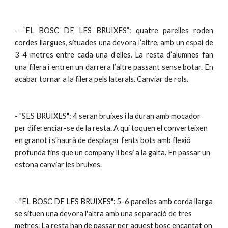
- “EL BOSC DE LES BRUIXES”: quatre parelles roden
cordes llargues, situades una devora l’altre, amb un espai de
3-4 metres entre cada una d’elles. La resta d’alumnes fan
una filera i entren un darrera l’altre passant sense botar. En
acabar tornar a la filera pels laterals. Canviar de rols.
- "SES BRUIXES": 4 seran bruixes i la duran amb mocador 
per diferenciar-se de la resta. A qui toquen el converteixen 
en granot i s'haurà de desplaçar fents bots amb flexió 
profunda fins que un company li besi a la galta. En passar un 
estona canviar les bruixes.
- "EL BOSC DE LES BRUIXES": 5-6 parelles amb corda llarga 
se situen una devora l'altra amb una separació de tres 
metres. La resta han de passar per aquest bosc encantat on 