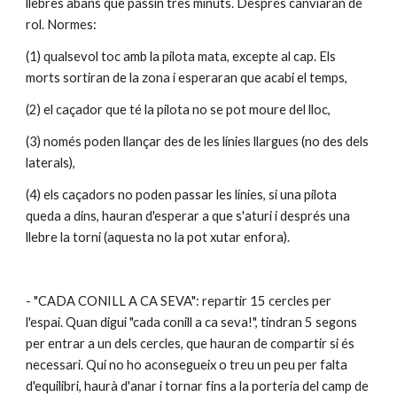
llebres abans que passin tres minuts. Després canviaran de 
rol. Normes: 
(1) qualsevol toc amb la pilota mata, excepte al cap. Els 
morts sortiran de la zona i esperaran que acabi el temps, 
(2) el caçador que té la pilota no se pot moure del lloc, 
(3) només poden llançar des de les línies llargues (no des dels 
laterals), 
(4) els caçadors no poden passar les línies, si una pilota 
queda a dins, hauran d'esperar a que s'aturi i després una 
llebre la torni (aquesta no la pot xutar enfora).
- "CADA CONILL A CA SEVA": repartir 15 cercles per 
l'espai. Quan digui "cada conill a ca seva!", tindran 5 segons 
per entrar a un dels cercles, que hauran de compartir si és 
necessari. Qui no ho aconsegueix o treu un peu per falta 
d'equilibri, haurà d'anar i tornar fins a la porteria del camp de 