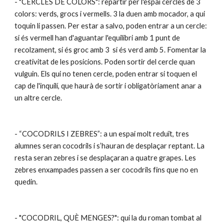
- "CERCLES DE COLORS": repartir per l'espai cercles de 3 
colors: verds, grocs i vermells. 3 la duen amb mocador, a qui 
toquin li passen. Per estar a salvo, poden entrar a un cercle: 
si és vermell han d'aguantar l'equilibri amb 1 punt de 
recolzament, si és groc amb 3  si és verd amb 5. Fomentar la 
creativitat de les posicions. Poden sortir del cercle quan 
vulguin. Els qui no tenen cercle, poden entrar si toquen el 
cap de l'inquilí, que haurà de sortir i obligatòriament anar a 
un altre cercle.
- “COCODRILS I ZEBRES”: a un espai molt reduït, tres 
alumnes seran cocodrils i s’hauran de desplaçar reptant. La 
resta seran zebres i se desplaçaran a quatre grapes. Les 
zebres enxampades passen a ser cocodrils fins que no en 
quedin.
- "COCODRIL, QUÈ MENGES?": qui la du roman tombat al 