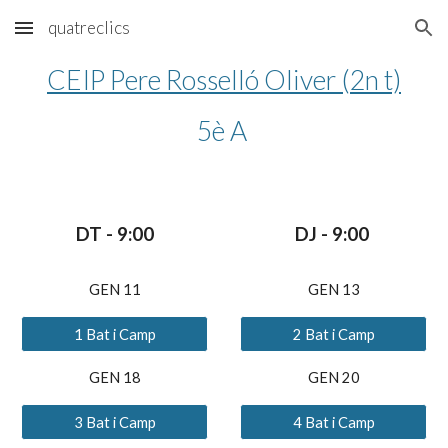
quatreclics
Skip to main content
Skip to navigation
CEIP Pere Rosselló Oliver (2n t)
5è
 A 
DT - 
9
:0
0
DJ - 
9
:
00
GEN 11
GEN 13
1 Bat i Camp
2 Bat i Camp
GEN 18
GEN 20
3 Bat i Camp
4 Bat i Camp