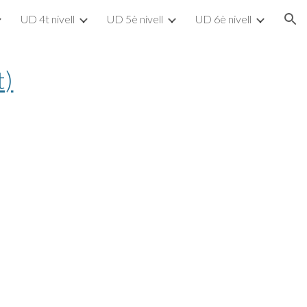
UD 4t nivell
UD 5è nivell
UD 6è nivell
ion
t)