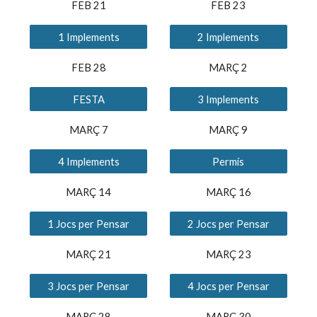
FEB 2
1
FEB 2
3
1 Implements
2 Implements
FEB 28
MARÇ 
2
FESTA
3 Implements
MARÇ 
7
MARÇ 
9
4 Implements
Permís
MARÇ 1
4
MARÇ 1
6
1 Jocs per Pensar
2 Jocs per Pensar
MARÇ 2
1
MARÇ 2
3
3 Jocs per Pensar
4 Jocs per Pensar
MARÇ 2
8
MARÇ 3
0