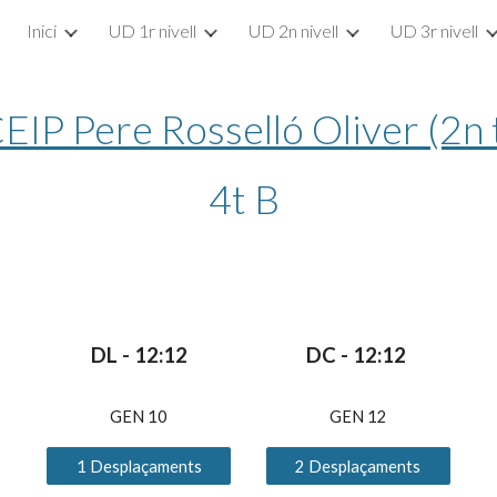
Inici
UD 1r nivell
UD 2n nivell
UD 3r nivell
ip to main content
Skip to navigat
EIP Pere Rosselló Oliver (2n 
4t
B
D
L
 - 1
2
:1
2
D
C
 - 1
2
:1
2
GEN 1
0
GEN 1
2
1 Desplaçaments
2 Desplaçaments