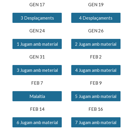
GEN 1
7
GEN 
19
3 Desplaçaments
4 Desplaçaments
GEN 2
4
GEN 2
6
1 Jugam amb material
2 Jugam amb material
GEN 31
FEB 
2
3 Jugam amb meterial
4 Jugam amb material
FEB 
7
FEB 
9
Malaltia
5 Jugam amb material
FEB 1
4
FEB 1
6
6 Jugam amb material
7 Jugam amb material