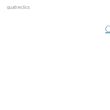
quatreclics
Sk
C