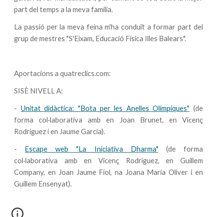
part del temps a la meva família.
La passió per la meva feina m'ha conduït a formar part del
grup de mestres "S'Eixam, Educació Física Illes Balears".
Aportacions a quatreclics.com:
SISÈ NIVELL A:
-
Unitat didàctica: "Bota per les Anelles Olímpiques"
(de
forma col·laborativa amb en
Joan Brunet
, en
Vicenç
Rodríguez
i en
Jaume Garcia
).
-
Escape web "La Iniciativa Dharma"
(de forma
col·laborativa amb en
Vicenç Rodríguez
, en
Guillem
Company
, en
Joan Jaume Fiol
, na
Joana Maria Oliver
i en
Guillem Ensenyat)
.